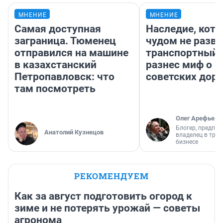
МНЕНИЕ
МНЕНИЕ
Самая доступная
Наследие, кото
заграница. Тюменец
чудом не разва
отправился на машине
транспортный 
в казахстанский
разнес миф о 
Петропавловск: что
советских доро
там посмотреть
Олег Арефьев
Блогер, предпри
Анатолий Кузнецов
владелец в тра
бизнесе
РЕКОМЕНДУЕМ
Как за август подготовить огород к
зиме и не потерять урожай — советы
агронома