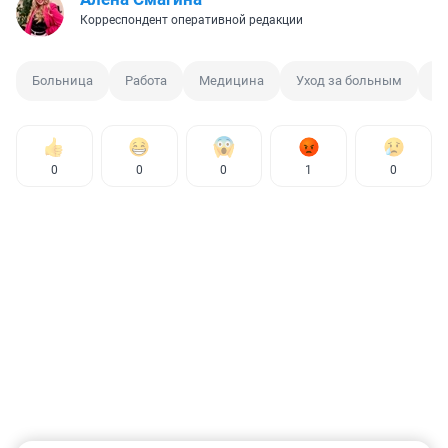
Корреспондент оперативной редакции
Больница
Работа
Медицина
Уход за больным
Б
0
0
0
1
0