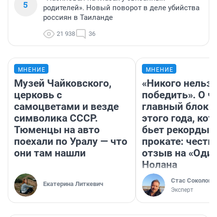
5
родителей». Новый поворот в деле убийства
россиян в Таиланде
21 938
36
МНЕНИЕ
МНЕНИЕ
Музей Чайковского,
«Никого нельз
церковь с
победить». О ч
самоцветами и везде
главный блокб
символика СССР.
этого года, ко
Тюменцы на авто
бьет рекорды 
поехали по Уралу — что
прокате: честн
они там нашли
отзыв на «Оди
Нолана
Стас Соколов
Екатерина Литкевич
Эксперт