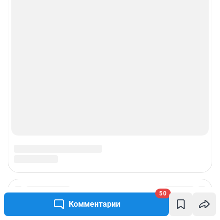
Реклама на сайте
Прайс-лист
О компании
Наши награды
Наши вакансии
Техподдержка
Предвыборная агитация
Статистика канала в MAX
50
Комментарии
Все города сети