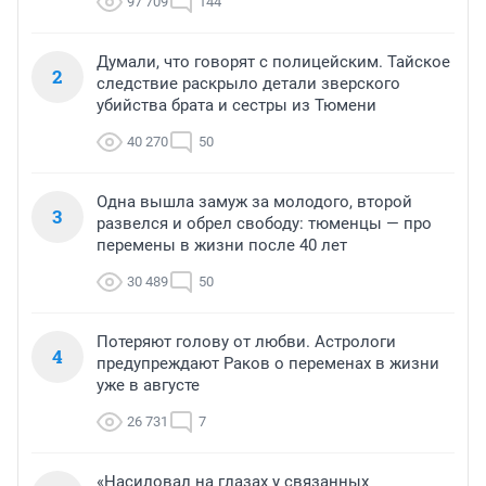
97 709
144
Думали, что говорят с полицейским. Тайское
2
следствие раскрыло детали зверского
убийства брата и сестры из Тюмени
40 270
50
Одна вышла замуж за молодого, второй
3
развелся и обрел свободу: тюменцы — про
перемены в жизни после 40 лет
30 489
50
Потеряют голову от любви. Астрологи
4
предупреждают Раков о переменах в жизни
уже в августе
26 731
7
«Насиловал на глазах у связанных