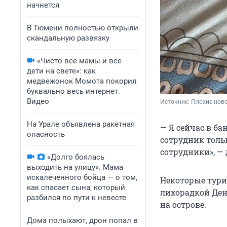
начнется
В Тюмени полностью открыли
скандальную развязку
«Чисто все мамы и все
дети на свете»: как
медвежонок Момота покорил
буквально весь интернет.
Видео
Источник: 
Плохие ново
На Урале объявлена ракетная
— Я сейчас в ба
опасность
сотрудник тольк
сотрудники», —
«Долго боялась
выходить на улицу». Мама
искалеченного бойца — о том,
Некоторые тури
как спасает сына, который
лихорадкой Ден
разбился по пути к невесте
на острове.
Дома полыхают, дрон попал в