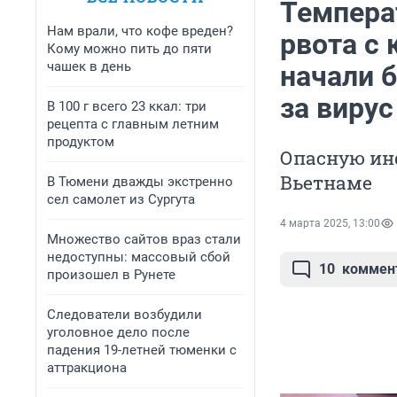
Температ
Нам врали, что кофе вреден?
рвота с
Кому можно пить до пяти
чашек в день
начали б
за вирус
В 100 г всего 23 ккал: три
рецепта с главным летним
продуктом
Опасную ин
Вьетнаме
В Тюмени дважды экстренно
сел самолет из Сургута
4 марта 2025, 13:00
Множество сайтов враз стали
недоступны: массовый сбой
10
коммен
произошел в Рунете
Следователи возбудили
уголовное дело после
падения 19-летней тюменки с
аттракциона