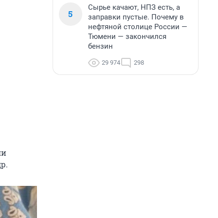
Сырье качают, НПЗ есть, а
5
заправки пустые. Почему в
нефтяной столице России —
Тюмени — закончился
бензин
29 974
298
ли
р.