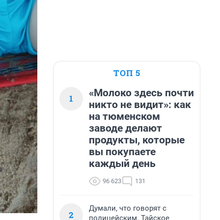
ТОП 5
«Молоко здесь почти
1
никто не видит»: как
на тюменском
заводе делают
продукты, которые
вы покупаете
каждый день
96 623
131
Думали, что говорят с
2
полицейским. Тайское