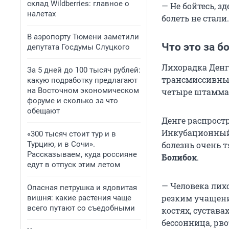
склад Wildberries: главное о
— Не бойтесь, з
налетах
болеть не стали
В аэропорту Тюмени заметили
Что это за б
депутата Госдумы Слуцкого
Лихорадка Денг
За 5 дней до 100 тысяч рублей:
трансмиссивным
какую подработку предлагают
на Восточном экономическом
четыре штамма,
форуме и сколько за что
обещают
Денге распрост
Инкубационный п
«300 тысяч стоит тур и в
Турцию, и в Сочи».
болезнь очень т
Рассказываем, куда россияне
Болибок
.
едут в отпуск этим летом
— Человека лих
Опасная петрушка и ядовитая
резким учащение
вишня: какие растения чаще
всего путают со съедобными
костях, сустава
бессонница, рв