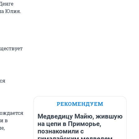
 Денге
ала Юлия.
уществует
ся
РЕКОМЕНДУЕМ
вождается
Медведицу Майю, жившую
и в
на цепи в Приморье,
е,
познакомили с
гималайским медведем