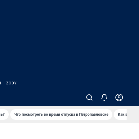
Ы
ZODY
нь?
Что посмотреть во время отпуска в Петропавловске
Как выжива