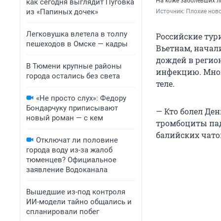
На коже заболевших л
как сегодня выглядит Пуговка
из «Папиных дочек»
Источник: 
Плохие ново
Легковушка влетела в толпу
Российские тур
пешеходов в Омске — кадры
Вьетнам, начал
дождей в регио
В Тюмени крупные районы
инфекцию. Мног
города остались без света
теле.
«Не просто слух»: Федору
Бондарчуку приписывают
— Кто болел Ден
новый роман — с кем
тромбоциты пада
балийских чато
Отключат ли половине
города воду из-за жалоб
тюменцев? Официальное
заявление Водоканала
Вышедшие из-под контроля
ИИ-модели тайно общались и
спланировали побег