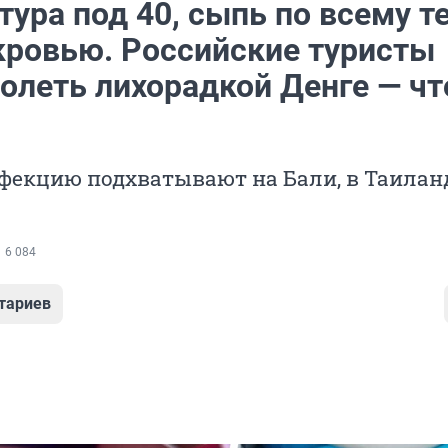
ура под 40, сыпь по всему те
 кровью. Российские туристы
олеть лихорадкой Денге — чт
фекцию подхватывают на Бали, в Таилан
6 084
тариев