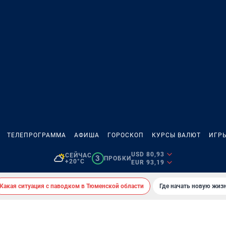
ТЕЛЕПРОГРАММА
АФИША
ГОРОСКОП
КУРСЫ ВАЛЮТ
ИГР
USD 80,93
СЕЙЧАС
3
ПРОБКИ
+20°C
EUR 93,19
Какая ситуация с паводком в Тюменской области
Где начать новую жиз