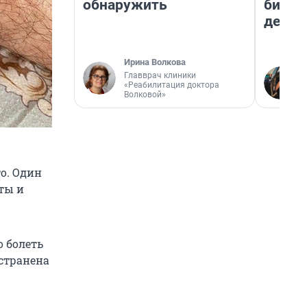
обнаружить
бизне
дешев
Ирина Волкова
Главврач клиники
«Реабилитация доктора
Волковой»
то. Один
нты и
о болеть
остранена