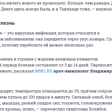
десь ничего нового не произошло. Больше, чем раньше,
. Денге здесь всегда была, и в Таиланде тоже, — напис
олезнь
е — это вирусная инфекция, которая относится к
 заболеваниям: она передается через укус комара. С
 поэтому переболеть ей можно несколько раз.
ранена в странах с жарким влажным климатом.
ериод болезни составляет от 3 до 14 дней. Переносит
яжело, рассказал
MSK1.RU
врач-иммунолог Владимир
орадит, температура повышается до 39, причем сопро
м пульса до 100 ударов в минуту. Сильный озноб, бол
х, мышцах, резкий упадок сил, тошнота, головокружени
ота кровью, понос, — перечислил симптомы Болибок.