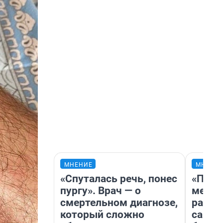
МНЕНИЕ
МНЕНИ
«Спуталась речь, понес
«Поку
пургу». Врач — о
мешке
смертельном диагнозе,
расска
который сложно
самом