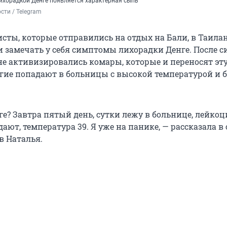
ихорадкой Денге появляется характерная сыпь
сти / Telegram 
исты, которые отправились на отдых на Бали, в Таила
и замечать у себя симптомы лихорадки Денге. После 
не активизировались комары, которые и переносят эт
ие попадают в больницы с высокой температурой и 
ге? Завтра пятый день, сутки лежу в больнице, лейко
ют, температура 39. Я уже на панике, — рассказала в
в Наталья.