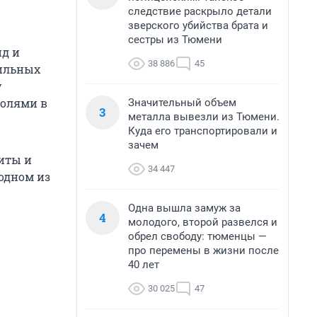
следствие раскрыло детали
зверского убийства брата и
сестры из Тюмени
нд и
38 886
45
сильных
у
болями в
Значительный объем
3
металла вывезли из Тюмени.
Куда его транспортировали и
зачем
циты и
34 447
 одном из
Одна вышла замуж за
4
молодого, второй развелся и
обрел свободу: тюменцы —
про перемены в жизни после
40 лет
30 025
47