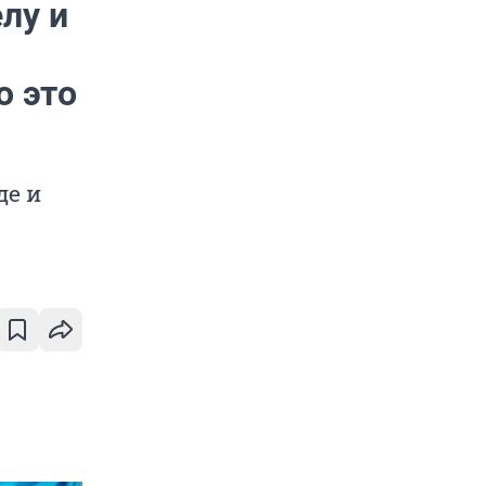
лу и
о это
де и