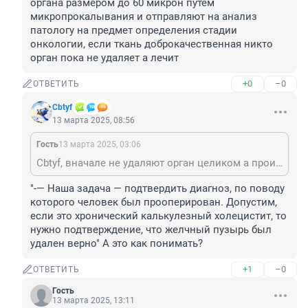
органа размером до 60 микрон путём 
микропрокалывания и отправляют на анализ 
патологу на предмет определения стадии 
онкологии, если ткань доброкачественная никто 
орган пока не удаляет а лечит
+0
–0
ОТВЕТИТЬ
Cbtyf
13 марта 2025, 08:56
Гость
13 марта 2025, 03:06
Cbtyf, вначале не удаляют орган целиком а производят биопсию - берут срез ткани больного органа размером до 60 микрон путём микропрокалывания и отправляют на анализ патологу на предмет определения стадии онкологии, если ткань доброкачественная никто орган пока не удаляет а лечит
"-— Наша задача — подтвердить диагноз, по поводу 
которого человек был прооперирован. Допустим, 
если это хронический калькулезный холецистит, то 
нужно подтверждение, что желчный пузырь был 
удален верно" А это как понимать?
+1
–0
ОТВЕТИТЬ
Гость
13 марта 2025, 13:11