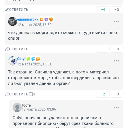
+4
–0
ОТВЕТИТЬ
едкийнатрий
12 марта 2025, 16:52
что делают в морге те, кто может оттуда выйти - пьют 
спирт
+1
–0
ОТВЕТИТЬ
Cbtyf
12 марта 2025, 16:51
Так странно. Сначала удаляют, а потом материал 
отправляют в морг, чтобы подтвердили - а правильно 
ли был удалён данный орган?
+2
–3
ОТВЕТИТЬ
3
Гость
13 марта 2025, 03:06
Cbtyf, вначале не удаляют орган целиком а 
производят биопсию - берут срез ткани больного 