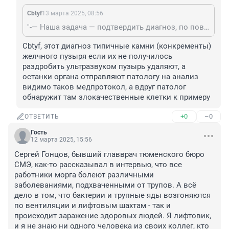
Cbtyf
13 марта 2025, 08:56
"-— Наша задача — подтвердить диагноз, по поводу которого человек был прооперирован. Допустим, если это хронический калькулезный холецистит, то нужно подтверждение, что желчный пузырь был удален верно" А это как понимать?
Cbtyf, этот диагноз типичные камни (конкременты) 
желчного пузыря если их не получилось 
раздробить ультразвуком пузырь удаляют, а 
останки органа отправляют патологу на анализ 
видимо таков медпротокол, а вдруг патолог 
обнаружит там злокачественные клетки к примеру
+0
–0
ОТВЕТИТЬ
Гость
12 марта 2025, 15:56
Сергей Гонцов, бывший главврач тюменского бюро 
СМЭ, как-то рассказывал в интервью, что все 
работники морга болеют различными 
заболеваниями, подхваченными от трупов. А всё 
дело в том, что бактерии и трупные яды возгоняются 
по вентиляции и лифтовым шахтам - так и 
происходит заражение здоровых людей. Я лифтовик, 
и я не знаю ни одного человека из своих коллег, кто 