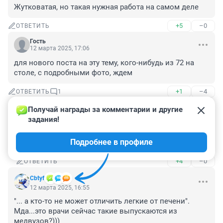
Жутковатая, но такая нужная работа на самом деле
+5
–0
ОТВЕТИТЬ
Гость
12 марта 2025, 17:06
для нового поста на эту тему, кого-нибудь из 72 на 
столе, с подробными фото, ждем
+1
–4
ОТВЕТИТЬ
1
Получай награды за комментарии и другие 
Гость
12 марта 2025, 19:21
задания!
етить колотить, как твой коммент пропустили... 
Подробнее в профиле
проспали болезные
+4
–0
ОТВЕТИТЬ
Cbtyf
12 марта 2025, 16:55
"... а кто-то не может отличить легкие от печени". 
Мда...это врачи сейчас такие выпускаются из 
медвузов?)))