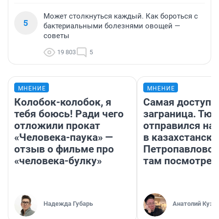
Может столкнуться каждый. Как бороться с
5
бактериальными болезнями овощей —
советы
19 803
5
МНЕНИЕ
МНЕНИЕ
Колобок-колобок, я
Самая доступн
тебя боюсь! Ради чего
заграница. Тю
отложили прокат
отправился на
«Человека-паука» —
в казахстански
отзыв о фильме про
Петропавловск
«человека-булку»
там посмотрет
Надежда Губарь
Анатолий Кузн