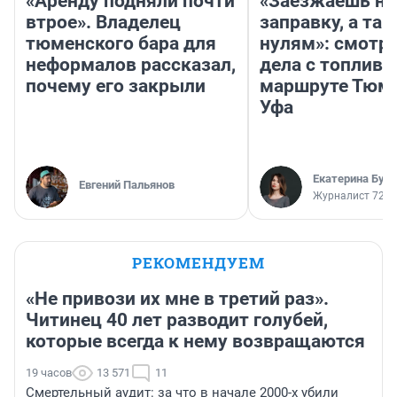
«Аренду подняли почти
«Заезжаешь на
втрое». Владелец
заправку, а там
тюменского бара для
нулям»: смотри
неформалов рассказал,
дела с топливо
почему его закрыли
маршруте Тюм
Уфа
Екатерина Бур
Евгений Пальянов
Журналист 72.R
РЕКОМЕНДУЕМ
«Не привози их мне в третий раз».
Читинец 40 лет разводит голубей,
которые всегда к нему возвращаются
19 часов
13 571
11
Смертельный аудит: за что в начале 2000-х убили