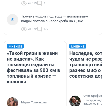
26 573
7
Тюмень уходит под воду — показываем
5
кадры потопа с небоскреба на ДОКе
23 872
172
МНЕНИЕ
МНЕНИЕ
«Такой грязи в жизни
Наследие, кото
не видела». Как
чудом не разва
тюменцы ездили на
транспортный 
фестиваль за 900 км в
разнес миф о 
топливный кризис —
советских доро
колонка
Олег Арефьев
Блогер, предпри
Мария Токмакова
владелец в тра