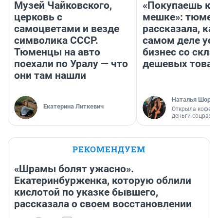
Музей Чайковского,
«Покупаешь ко
церковь с
мешке»: тюмен
самоцветами и везде
рассказала, как
символика СССР.
самом деле ус
Тюменцы на авто
бизнес со скл
поехали по Уралу — что
дешевых това
они там нашли
Наталья Шорох
Екатерина Литкевич
Открыла кофейн
деньги соцразв
РЕКОМЕНДУЕМ
«Шрамы болят ужасно».
Екатеринбурженка, которую облили
кислотой по указке бывшего,
рассказала о своем восстановлении