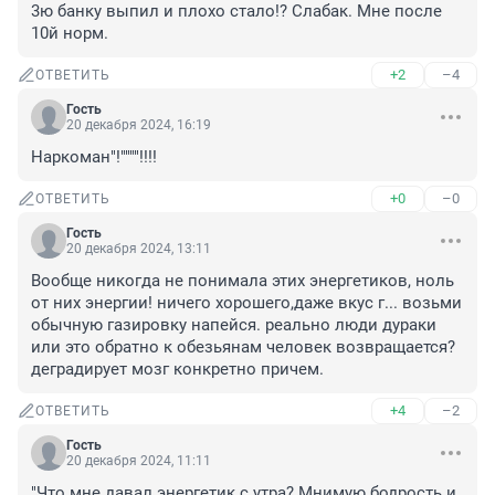
3ю банку выпил и плохо стало!? Слабак. Мне после 
10й норм.
+2
–4
ОТВЕТИТЬ
Гость
20 декабря 2024, 16:19
Наркоман"!""""!!!!
+0
–0
ОТВЕТИТЬ
Гость
20 декабря 2024, 13:11
Вообще никогда не понимала этих энергетиков, ноль 
от них энергии! ничего хорошего,даже вкус г... возьми 
обычную газировку напейся. реально люди дураки 
или это обратно к обезьянам человек возвращается? 
деградирует мозг конкретно причем.
+4
–2
ОТВЕТИТЬ
Гость
20 декабря 2024, 11:11
"Что мне давал энергетик с утра? Мнимую бодрость и 