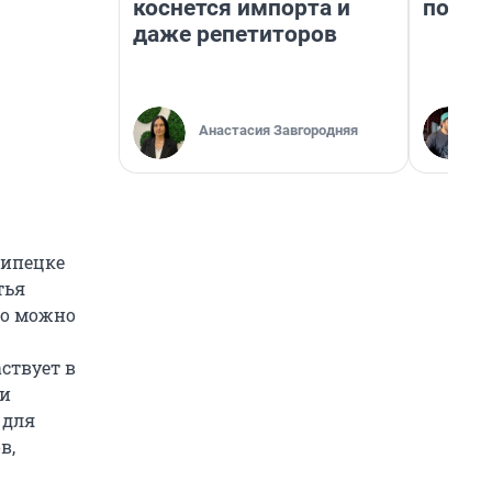
коснется импорта и
почем
даже репетиторов
Анастасия Завгородняя
Липецке
тья
ко можно
аствует в
ки
 для
в,