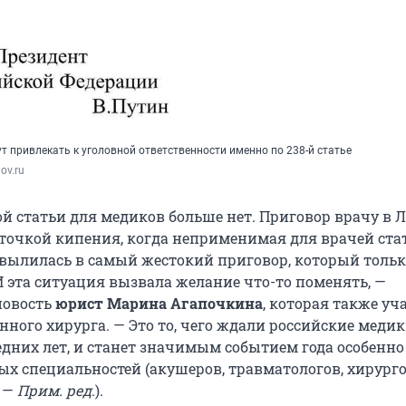
т привлекать к уголовной ответственности именно по 238-й статье
ov.ru
ой статьи для медиков больше нет. Приговор врачу в 
 точкой кипения, когда неприменимая для врачей ста
вылилась в самый жестокий приговор, который толь
И эта ситуация вызвала желание что-то поменять, —
новость
юрист Марина Агапочкина
, которая также уч
нного хирурга. — Это то, чего ждали российские меди
едних лет, и станет значимым событием года особенно
ых специальностей (акушеров, травматологов, хирурго
. —
Прим. ред
.).