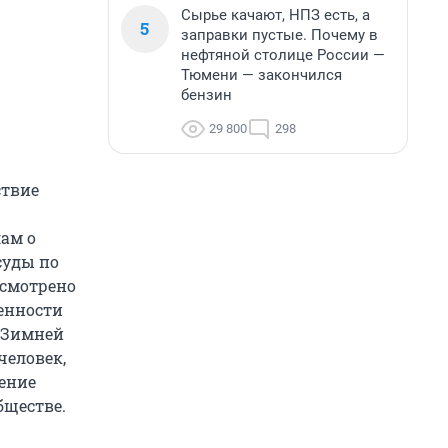
Сырье качают, НПЗ есть, а
5
заправки пустые. Почему в
нефтяной столице России —
Тюмени — закончился
бензин
29 800
298
ствие
лам о
суды по
усмотрено
енности
 «Зимней
человек,
ение
бществе.