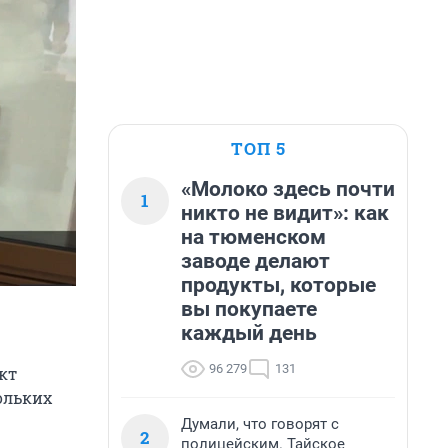
ТОП 5
«Молоко здесь почти
1
никто не видит»: как
на тюменском
заводе делают
продукты, которые
вы покупаете
каждый день
96 279
131
кт
ольких
Думали, что говорят с
2
полицейским. Тайское