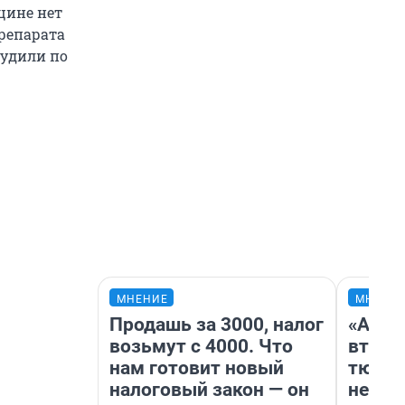
цине нет
препарата
судили по
МНЕНИЕ
МНЕНИ
Продашь за 3000, налог
«Арен
возьмут с 4000. Что
втрое
нам готовит новый
тюмен
налоговый закон — он
нефор