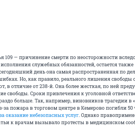
ья 109 — причинение смерти по неосторожности вслед
исполнения служебных обязанностей, остается также
 сегодняшний день она самая распространенная по де
ибках. Но, как правило, реального лишения свободы 
т, в отличие от 238-й. Она более жесткая, по ней пред
ие свободы. Сроки привлечения к уголовной ответств
ораздо больше. Так, например, виновников трагедии в
з-за пожара в торговом центре в Кемерово погибли 50 
за оказание небезопасных услуг
. Однако правопримен
атьи к врачам вызывало протесты в медицинском соо