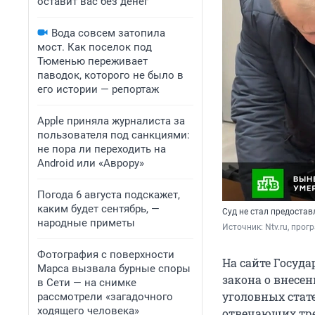
оставит вас без денег
Вода совсем затопила
мост. Как поселок под
Тюменью переживает
паводок, которого не было в
его истории — репортаж
Apple приняла журналиста за
пользователя под санкциями:
не пора ли переходить на
Android или «Аврору»
Погода 6 августа подскажет,
каким будет сентябрь, —
Суд не стал предостав
народные приметы
Источник: 
Ntv.ru, про
Фотография с поверхности
На сайте Госуд
Марса вызвала бурные споры
закона о внесен
в Сети — на снимке
уголовных стате
рассмотрели «загадочного
ходящего человека»
отвечающих тре