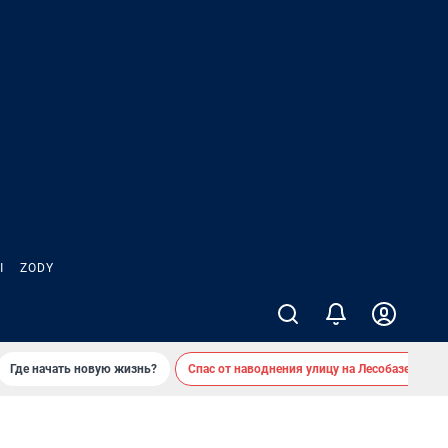
Ы
ZODY
Где начать новую жизнь?
Спас от наводнения улицу на Лесобазе
Д