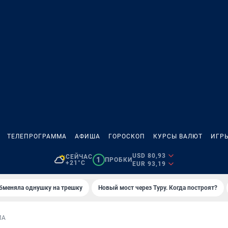
ТЕЛЕПРОГРАММА
АФИША
ГОРОСКОП
КУРСЫ ВАЛЮТ
ИГР
USD 80,93
СЕЙЧАС
1
ПРОБКИ
+21°C
EUR 93,19
бменяла однушку на трешку
Новый мост через Туру. Когда построят?
МА