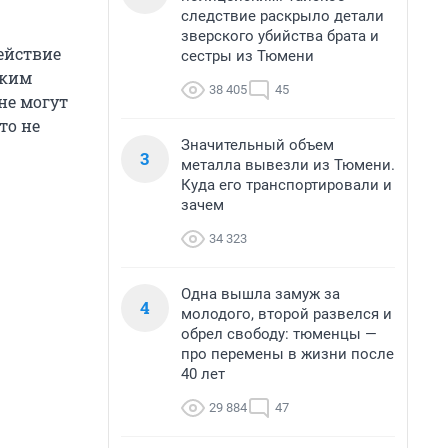
следствие раскрыло детали
зверского убийства брата и
ействие
сестры из Тюмени
ским
38 405
45
не могут
то не
Значительный объем
3
металла вывезли из Тюмени.
Куда его транспортировали и
зачем
34 323
Одна вышла замуж за
4
молодого, второй развелся и
обрел свободу: тюменцы —
про перемены в жизни после
40 лет
29 884
47