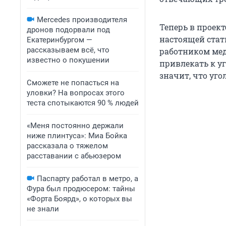
Mercedes производителя
Теперь в проек
дронов подорвали под
настоящей стат
Екатеринбургом —
рассказываем всё, что
работником мед
известно о покушении
привлекать к уг
значит, что уг
Сможете не попасться на
уловки? На вопросах этого
теста спотыкаются 90 % людей
«Меня постоянно держали
ниже плинтуса»: Миа Бойка
рассказала о тяжелом
расставании с абьюзером
Паспарту работал в метро, а
Фура был продюсером: тайны
«Форта Боярд», о которых вы
не знали