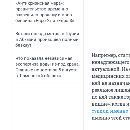
«Антикризисная мера»:
правительство временно
разрешило продажу и ввоз
бензина «Евро-2» и «Евро-3»
Встали поезда метро: в Грузии
и Абхазии произошел полный
блэкаут
Например, стат
Что показала независимая
ненадлежащего 
экспертиза воды из-под крана.
актуальной. На
Главные новости за 5 августа
медицинских ош
в Тюменской области
ней не назначаю
реальное лишен
по ней также г
вишне», когда и
судили именно 
именно этой ст