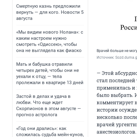
Смертную казнь предложили
вернуть — для кого. Новости 5
августа
«Мы видим нового Нолана»: с
каким настроем нужно
смотреть «Одиссею», чтобы
она не выглядела как фиаско
Врачей больше не могу
Источник: 
Sozd.duma.g
Мать и бабушка отравили
четырех детей, чтобы они не
— Этой абсурдн
уехали к отцу, — тела
стал последней
пролежали в квартире 13 дней
применилась и 
было выбрать. 
Застой в делах и удача в
комментирует 
любви. Что еще ждет
Скорпионов в этом августе —
истории осужде
прогноз астролога
несколько посл
врачей ургентн
«Год они дрались»: как
анестезиологов
сложилась судьба мейн-кунов,