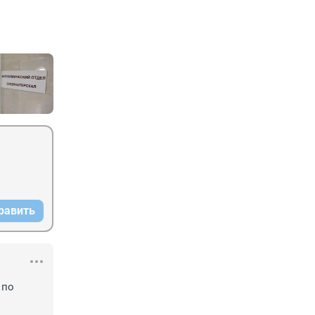
равить
по 