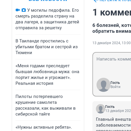
ПЕРЕЙТИ К ПУ
1 комме
У могилы педофила. Его
смерть разделила страну на
два лагеря, а защитника детей
6 болезней, кот
отправила за решетку
обратить внима
В Таиланде простились с
13 декабря 2024, 13:00
убитыми братом и сестрой из
Тюмени
«Меня годами преследует
бывшая любовница мужа: она
портит жилье и угрожает».
Реальная история
Гость
Войти
Пилоты потерпевшего
крушение самолета
Гость
рассказали, как выживали в
13 декабря 202
сибирской тайге
Главный внешта
заболеваемости 
«Нужны активные ребята».