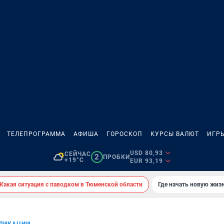
ТЕЛЕПРОГРАММА
АФИША
ГОРОСКОП
КУРСЫ ВАЛЮТ
ИГР
USD 80,93
СЕЙЧАС
2
ПРОБКИ
+19°C
EUR 93,19
Какая ситуация с паводком в Тюменской области
Где начать новую жиз