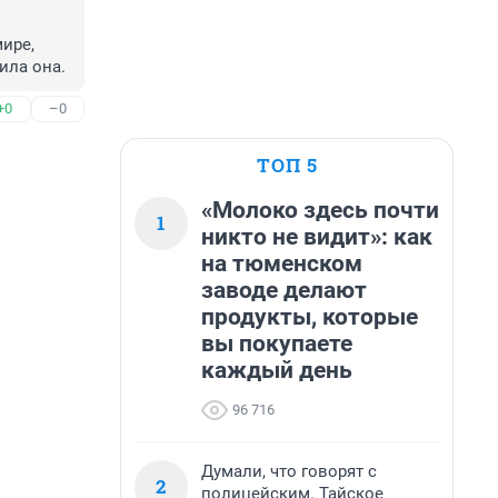
ире, 
ила она.
+0
–0
ТОП 5
«Молоко здесь почти
1
никто не видит»: как
на тюменском
заводе делают
продукты, которые
вы покупаете
каждый день
96 716
Думали, что говорят с
2
полицейским. Тайское