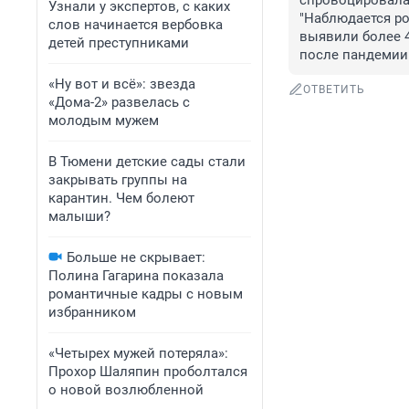
спровоцировала 
Узнали у экспертов, с каких
"Наблюдается ро
слов начинается вербовка
выявили более 41
детей преступниками
после пандемии 
«Ну вот и всё»: звезда
ОТВЕТИТЬ
«Дома-2» развелась с
молодым мужем
В Тюмени детские сады стали
закрывать группы на
карантин. Чем болеют
малыши?
Больше не скрывает:
Полина Гагарина показала
романтичные кадры с новым
избранником
«Четырех мужей потеряла»:
Прохор Шаляпин проболтался
о новой возлюбленной