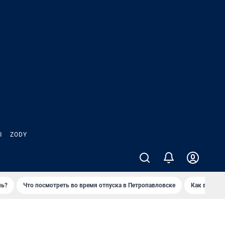
Ы
ZODY
нь?
Что посмотреть во время отпуска в Петропавловске
Как выжива