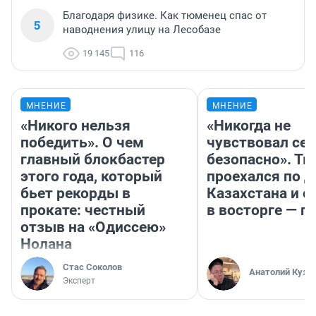
Благодаря физике. Как тюменец спас от
5
наводнения улицу на Лесобазе
19 145
116
МНЕНИЕ
МНЕНИЕ
«Никого нельзя
«Никогда не
победить». О чем
чувствовал себ
главный блокбастер
безопасно». Т
этого года, который
проехался по 
бьет рекорды в
Казахстана и о
прокате: честный
в восторге — п
отзыв на «Одиссею»
Нолана
Стас Соколов
Анатолий Кузн
Эксперт