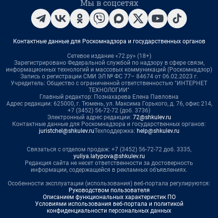
Мы в соцсетях
Контактные данные для Роскомнадзора и государственных органов
Сетевое издание «72.ру» (18+)
Зарегистрировано Федеральной службой по надзору в сфере связи,
информационных технологий и массовых коммуникаций (Роскомнадзор)
Запись о регистрации СМИ ЭЛ № ФС 77– 84674 от 06.02.2023 г.
Учредитель: Общество с ограниченной ответственностью "ИНТЕРНЕТ
ТЕХНОЛОГИИ"
Главный редактор: Познахарева Елена Павловна
Адрес редакции: 625000, г. Тюмень, ул. Максима Горького, д. 76, офис 214,
+7 (3452) 56-72-72 (доб. 3736)
Электронный адрес редакции:
72@shkulev.ru
Контактные данные для Роскомнадзора и государственных органов:
juristchel@shkulev.ru
Техподдержка:
help@shkulev.ru
Связаться с отделом продаж: +7 (3452) 56-72-72 доб. 3335,
yuliya.latypova@shkulev.ru
Редакция сайта не несет ответственности за достоверность
информации, содержащейся в рекламных объявлениях.
Особенности эксплуатации (использования) веб-портала регулируются:
Руководством пользователя
Описанием функциональных характеристик ПО
Условиями использования веб-портала и политикой
конфиденциальности персональных данных