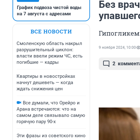
Без вра
График подвоза чистой воды
упавшего
на 7 августа с адресами
ВСЕ НОВОСТИ
Гипогликеми
Смоленскую область накрыл
9 ноября 2024, 10:00
разрушительный циклон:
власти ввели режим ЧС, есть
погибшие — кадры
2
коммент
Квартиры в новостройках
начнут дешеветь — когда
ждать снижения цен
Все думали, что Орейро и
Арана встречаются: что на
самом деле связывало самую
горячую пару 90-х
Эти фразы из советского кино