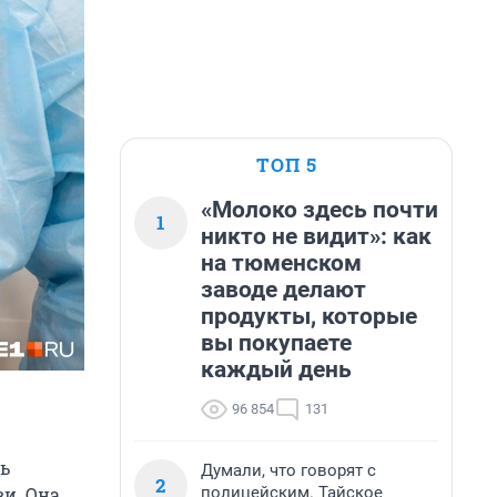
ТОП 5
«Молоко здесь почти
1
никто не видит»: как
на тюменском
заводе делают
продукты, которые
вы покупаете
каждый день
96 854
131
ь
Думали, что говорят с
2
полицейским. Тайское
и. Она