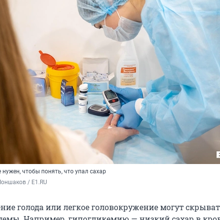
 нужен, чтобы понять, что упал сахар
оншаков / E1.RU
ие голода или легкое головокружение могут скрыват
лемы. Например, гипогликемию — низкий сахар в кров