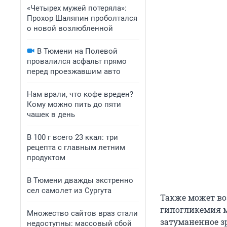
«Четырех мужей потеряла»:
Прохор Шаляпин проболтался
о новой возлюбленной
В Тюмени на Полевой
провалился асфальт прямо
перед проезжавшим авто
Нам врали, что кофе вреден?
Кому можно пить до пяти
чашек в день
В 100 г всего 23 ккал: три
рецепта с главным летним
продуктом
В Тюмени дважды экстренно
сел самолет из Сургута
Также может во
гипогликемия 
Множество сайтов враз стали
затуманенное з
недоступны: массовый сбой