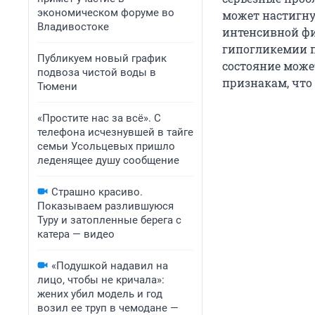
экономическом форуме во
может настигну
Владивостоке
интенсивной фи
гипогликемии пр
Публикуем новый график
состояние може
подвоза чистой воды в
признакам, что 
Тюмени
«Простите нас за всё». С
телефона исчезнувшей в тайге
семьи Усольцевых пришло
леденящее душу сообщение
Страшно красиво.
Показываем разлившуюся
Туру и затопленные берега с
катера — видео
«Подушкой надавил на
лицо, чтобы не кричала»:
жених убил модель и год
возил ее труп в чемодане —