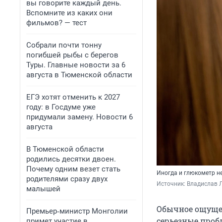
вы говорите каждый день.
Вспомните из каких они
фильмов? — тест
Собрали почти тонну
погибшей рыбы с берегов
Туры. Главные новости за 6
августа в Тюменской области
ЕГЭ хотят отменить к 2027
году: в Госдуме уже
придумали замену. Новости 6
августа
В Тюменской области
родились десятки двоен.
Почему одним везет стать
Иногда и глюкометр не
родителями сразу двух
Источник: 
Владислав Л
малышей
Обычное ощущен
Премьер‑министр Монголии
серьезные проб
примет участие в