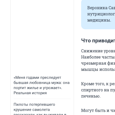
Вероника Сав
нутрициолог
медицины.
Что приводи
Снижение уровн
Наиболее часты
чрезмерная физ
мышцы использ
«Меня годами преследует
бывшая любовница мужа: она
Кроме того, к 
портит жилье и угрожает».
спиртного на п
Реальная история
печенью.
Пилоты потерпевшего
крушение самолета
Могут быть и ч
рассказали, как выживали в