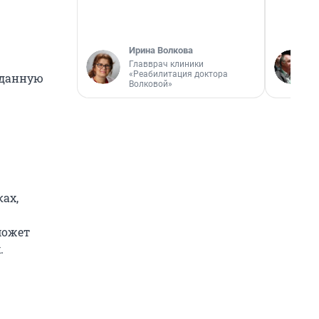
Ирина Волкова
Главврач клиники
«Реабилитация доктора
 данную
Волковой»
—
ах,
может
.