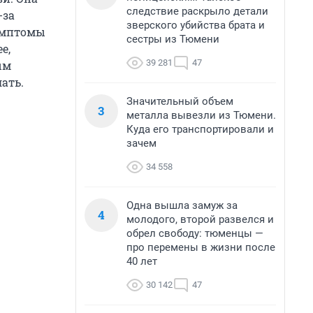
следствие раскрыло детали
-за
зверского убийства брата и
Симптомы
сестры из Тюмени
е,
39 281
47
ым
лать.
Значительный объем
3
металла вывезли из Тюмени.
Куда его транспортировали и
зачем
34 558
Одна вышла замуж за
4
молодого, второй развелся и
обрел свободу: тюменцы —
про перемены в жизни после
40 лет
30 142
47