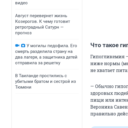
видео
Август перевернет жизнь
Козерогов. К чему готовит
ретроградный Сатурн —
прогноз
Что такое г
У могилы педофила. Его
смерть разделила страну на
Гипогликемия — 
два лагеря, а защитника детей
отправила за решетку
ниже нормы (ме
не хватает пита
В Таиланде простились с
убитыми братом и сестрой из
— Обычно гипог
Тюмени
здоровых люде
пищи или интен
Вероника Савен
правильно дейс