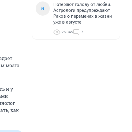
Потеряют голову от любви.
5
Астрологи предупреждают
Раков о переменах в жизни
уже в августе
26 345
7
адает
ам мозга
ь и у
ами
инолог
ать, как