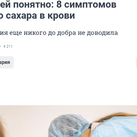
чей понятно: 8 симптомов
 сахара в крови
я еще никого до добра не доводила
4 211
ария