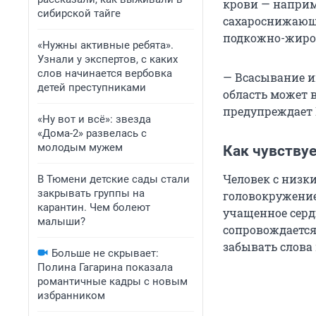
крови — наприм
сибирской тайге
сахароснижающи
подкожно-жиро
«Нужны активные ребята».
Узнали у экспертов, с каких
слов начинается вербовка
— Всасывание и
детей преступниками
область может 
предупреждает 
«Ну вот и всё»: звезда
«Дома-2» развелась с
молодым мужем
Как чувствуе
Человек с низк
В Тюмени детские сады стали
закрывать группы на
головокружение
карантин. Чем болеют
учащенное серд
малыши?
сопровождается
забывать слова
Больше не скрывает:
Полина Гагарина показала
романтичные кадры с новым
избранником