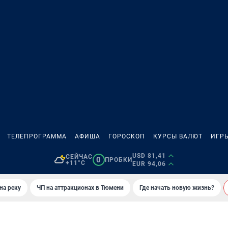
ТЕЛЕПРОГРАММА
АФИША
ГОРОСКОП
КУРСЫ ВАЛЮТ
ИГР
USD 81,41
СЕЙЧАС
0
ПРОБКИ
+11°C
EUR 94,06
на реку
ЧП на аттракционах в Тюмени
Где начать новую жизнь?