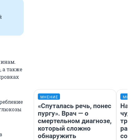
й
чинам.
 а также
ировках
МНЕНИЕ
МНЕНИ
требление
«Спуталась речь, понес
Насле
 глюкозы
пургу». Врач — о
чудом
смертельном диагнозе,
транс
который сложно
разне
в
обнаружить
совет