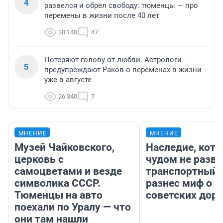
4
развелся и обрел свободу: тюменцы — про
перемены в жизни после 40 лет
30 140
47
Потеряют голову от любви. Астрологи
5
предупреждают Раков о переменах в жизни
уже в августе
26 340
7
МНЕНИЕ
МНЕНИЕ
Музей Чайковского,
Наследие, кото
церковь с
чудом не разва
самоцветами и везде
транспортный 
символика СССР.
разнес миф о 
Тюменцы на авто
советских доро
поехали по Уралу — что
они там нашли