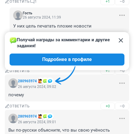
+1
–0
ОТВЕТИТЬ
1
Гость
26 августа 2024, 11:39
У них цель печатать плохие новости
+0
–1
ОТВЕТИТЬ
Получай награды за комментарии и другие 
задания!
Гость
26 августа 2024, 09:19
Подробнее в профиле
Опять?? Писать больше не чем??
+1
–0
ОТВЕТИТЬ
280965974
26 августа 2024, 09:02
почему
+0
–0
ОТВЕТИТЬ
280965974
26 августа 2024, 09:01
Вы по-русски объясните, что вы свою учёность 