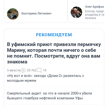
Олег Арефьев
Блогер, предпри
Екатерина Литкевич
владелец в тра
бизнесе
РЕКОМЕНДУЕМ
В уфимский приют привезли пермячку
Марину, которая почти ничего о себе
не помнит. Посмотрите, вдруг она вам
знакома
5 августа
25 762
19
«Ну вот и всё»: звезда «Дома-2» развелась с
молодым мужем
Смертельный аудит: за что в начале 2000-х убили
бывшего главбуха нефтяной компании Уфы