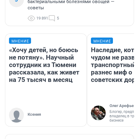
бактериальными болезнями овощей —
советы
19 891
5
МНЕНИЕ
МНЕНИЕ
«Хочу детей, но боюсь
Наследие, кото
не потяну». Научный
чудом не разва
сотрудник из Тюмени
транспортный 
рассказала, как живет
разнес миф о 
на 75 тысяч в месяц
советских доро
Олег Арефьев
Блогер, предпри
Ксения
владелец в тра
бизнесе