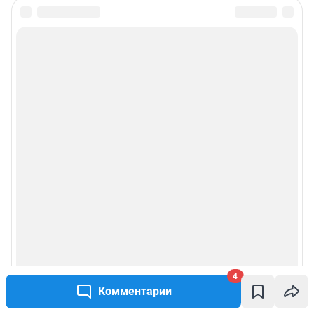
Особенности эксплуатации (использования) веб-портала регулируются:
Руководством пользователя
Описанием функциональных характеристик ПО
Условиями использования веб-портала и политикой
конфиденциальности персональных данных
Веб-портал распространяется в виде интернет-сервиса, специальные
действия по установке на стороне пользователя не требуются
Политика использования cookies
Рекомендательные системы
Пользовательское соглашение сервиса «Подписка без баннерной
рекламы»
© ООО «Интернет Технологии»
4
Комментарии