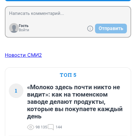
очевиден, особенно если учесть, что за обезб укол 
приходится платить (ультракаин, который лучше 
действует) и пломбу, если хочешь чтоб она долго 
простояла (световая). Разница в цене не велика, а 
Гость
Отправить
качество отличается в разы. Зубы это не то, на чем 
Войти
надо и можно экономить.
Новости СМИ2
ТОП 5
«Молоко здесь почти никто не
1
видит»: как на тюменском
заводе делают продукты,
которые вы покупаете каждый
день
98 135
144