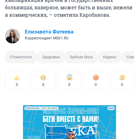
больницах, наверное, может быть и выше, нежели
в коммерческих, — отметила Каробанова.
Елизавета Фатеева
Корреспондент MSK1.RU
Стоматолог
Здоровье
Зубная боль
Кариес
Совет
0
0
0
0
0
РЕКЛАМА • EA-M.ORG