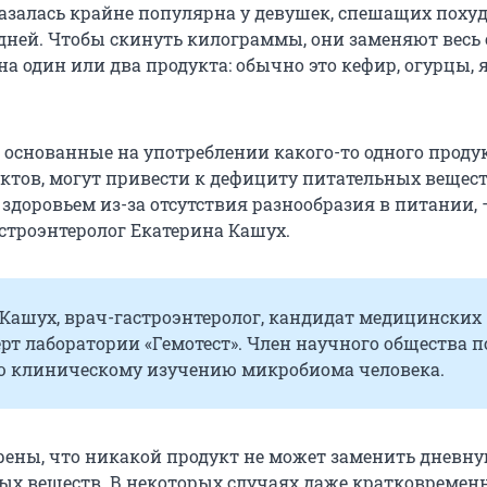
азалась крайне популярна у девушек, спешащих похуд
 дней. Чтобы скинуть килограммы, они заменяют весь
на один или два продукта: обычно это кефир, огурцы, 
 основанные на употреблении какого-то одного проду
ктов, могут привести к дефициту питательных вещест
здоровьем из-за отсутствия разнообразия в питании, 
строэнтеролог Екатерина Кашух.
Кашух, врач-гастроэнтеролог, кандидат медицинских
ерт лаборатории «Гемотест». Член научного общества п
ю клиническому изучению микробиома человека.
рены, что никакой продукт не может заменить дневн
ых веществ. В некоторых случаях даже кратковремен