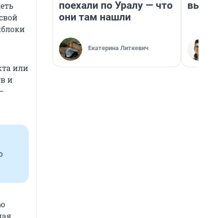
поехали по Уралу — что
выгля
еть
они там нашли
 свой
яблоки
Екатерина Литкевич
кта или
в и
—
о
ую
ная