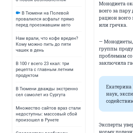
Монодиета ок
всего за пару
В Тюмени на Полевой
рацион всего 
провалился асфальт прямо
или гречка.
перед проезжавшим авто
Нам врали, что кофе вреден?
— Монодиеты,
Кому можно пить до пяти
группы проду
чашек в день
проблемам со 
заключила га
В 100 г всего 23 ккал: три
рецепта с главным летним
продуктом
Екатерина 
В Тюмени дважды экстренно
наук, эксп
сел самолет из Сургута
содействи
Множество сайтов враз стали
недоступны: массовый сбой
произошел в Рунете
Эксперты уве
норму полезн