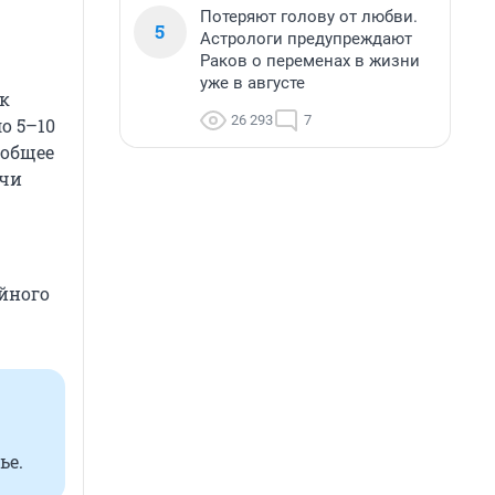
Потеряют голову от любви.
5
Астрологи предупреждают
Раков о переменах в жизни
уже в августе
ек
26 293
7
о 5–10
 общее
ачи
йного
ье.