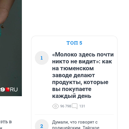
ТОП 5
«Молоко здесь почти
1
никто не видит»: как
на тюменском
заводе делают
продукты, которые
вы покупаете
каждый день
96 798
131
зть в
Думали, что говорят с
2
полицейским. Тайское
я