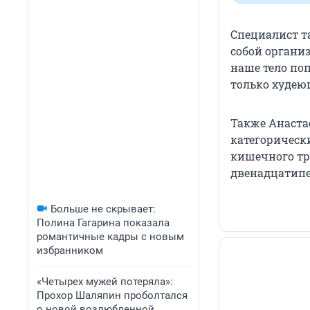
Специалист т
собой органи
наше тело поп
только худею
Также Анаста
категорическ
кишечного тр
двенадцатип
Больше не скрывает:
Полина Гагарина показала
романтичные кадры с новым
избранником
«Четырех мужей потеряла»:
Прохор Шаляпин проболтался
о новой возлюбленной