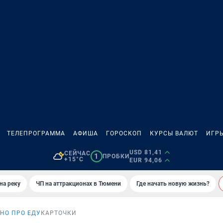
ТЕЛЕПРОГРАММА
АФИША
ГОРОСКОП
КУРСЫ ВАЛЮТ
ИГР
USD 81,41
СЕЙЧАС
1
ПРОБКИ
+15°C
EUR 94,06
на реку
ЧП на аттракционах в Тюмени
Где начать новую жизнь?
НО ПРО ЕДУ
КАРТОЧКИ