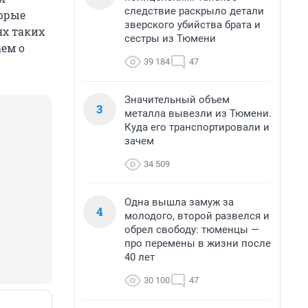
следствие раскрыло детали
торые
зверского убийства брата и
ях таких
сестры из Тюмени
ем о
39 184
47
Значительный объем
3
металла вывезли из Тюмени.
Куда его транспортировали и
зачем
34 509
Одна вышла замуж за
4
молодого, второй развелся и
обрел свободу: тюменцы —
про перемены в жизни после
40 лет
30 100
47