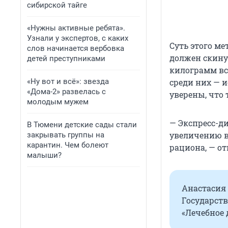
сибирской тайге
«Нужны активные ребята».
Узнали у экспертов, с каких
Суть этого ме
слов начинается вербовка
должен скину
детей преступниками
килограмм вс
«Ну вот и всё»: звезда
среди них — 
«Дома-2» развелась с
уверены, что 
молодым мужем
— Экспресс-д
В Тюмени детские сады стали
увеличению в
закрывать группы на
карантин. Чем болеют
рациона, — о
малыши?
Анастасия
Государст
«Лечебное 