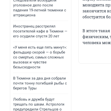
Следователи возбудили
монодиета пр
уголовное дело после
падения 19-летней тюменки с
закончится к
аттракциона
обострится бо
Иностранец расстрелял
В итоге такая
посетителей кафе в Тюмени —
его осудили спустя 20 лет
физическим, 
человека мож
«У меня есть еще пять минут»:
фельдшер скорой — о борьбе
со смертью, самых сложных
вызовах и чувстве
безысходности
В Тюмени за два дня собрали
почти тонну погибшей рыбы с
берегов Туры
Любовь и дружба будут
трещать по швам. Астрологи
предупредили Стрельцов о