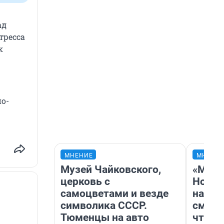
ад
тресса
к
о-
МНЕНИЕ
МНЕНИ
Музей Чайковского,
«Мы в
церковь с
Нолан
самоцветами и везде
настр
символика СССР.
смотр
Тюменцы на авто
чтобы