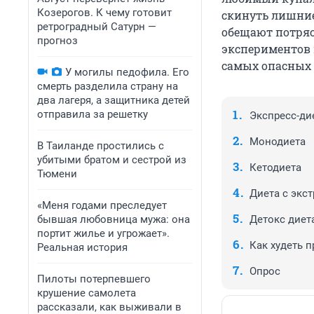
Козерогов. К чему готовит
скинуть лишние
ретроградный Сатурн —
обещают потряс
прогноз
экспериментов 
самых опасных 
У могилы педофила. Его
смерть разделила страну на
два лагеря, а защитника детей
отправила за решетку
Экспресс-ди
Монодиета
В Таиланде простились с
убитыми братом и сестрой из
Кетодиета
Тюмени
Диета с экс
«Меня годами преследует
бывшая любовница мужа: она
Детокс диет
портит жилье и угрожает».
Как худеть 
Реальная история
Опрос
Пилоты потерпевшего
крушение самолета
рассказали, как выживали в