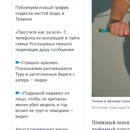
Публикуем новый график
подвоза чистой воды в
Тюмени
«Простите нас за всё». С
телефона исчезнувшей в тайге
семьи Усольцевых пришло
леденящее душу сообщение
Страшно красиво.
Показываем разлившуюся
Туру и затопленные берега с
катера — видео
«Подушкой надавил на
лицо, чтобы не кричала»:
Тонкая и звонкая совс
жених убил модель и год
Источник: 
Кристина По
возил ее труп в чемодане —
видео
Пляжный сезон в
любимый купаль
Август перевернет жизнь