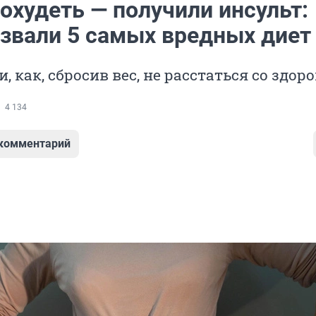
охудеть — получили инсульт:
азвали 5 самых вредных диет
, как, сбросив вес, не расстаться со здор
4 134
 комментарий