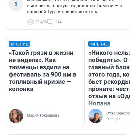
5
выносится в реку»: гидролог из Тюмени — о
вонючей Туре и причинах потопа
23 486
214
МНЕНИЕ
МНЕНИЕ
«Такой грязи в жизни
«Никого нельз
не видела». Как
победить». О ч
тюменцы ездили на
главный блокб
фестиваль за 900 км в
этого года, ко
топливный кризис —
бьет рекорды 
колонка
прокате: честн
отзыв на «Оди
Нолана
Стас Соколов
Мария Токмакова
Эксперт