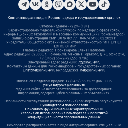
Контактные данные для Роскомнадзора и государственных органов
Сетевое издание «72.ру» (18+)
Зарегистрировано Федеральной службой по надзору в сфере связи,
информационных технологий и массовых коммуникаций (Роскомнадзор)
Запись о регистрации СМИ ЭЛ № ФС 77– 84674 от 06.02.2023 г.
Учредитель: Общество с ограниченной ответственностью "ИНТЕРНЕТ
ТЕХНОЛОГИИ"
Главный редактор: Познахарева Елена Павловна
Адрес редакции: 625000, г. Тюмень, ул. Максима Горького, д. 76, офис 214,
+7 (3452) 56-72-72 (доб. 3736)
Электронный адрес редакции:
72@shkulev.ru
Контактные данные для Роскомнадзора и государственных органов:
juristchel@shkulev.ru
Техподдержка:
help@shkulev.ru
Связаться с отделом продаж: +7 (3452) 56-72-72 доб. 3335,
yuliya.latypova@shkulev.ru
Редакция сайта не несет ответственности за достоверность
информации, содержащейся в рекламных объявлениях.
Особенности эксплуатации (использования) веб-портала регулируются:
Руководством пользователя
Описанием функциональных характеристик ПО
Условиями использования веб-портала и политикой
конфиденциальности персональных данных
Веб-портал распространяется в виде интернет-сервиса, специальные