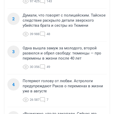
97 425
143
Думали, что говорят с полицейским. Тайское
2
следствие раскрыло детали зверского
убийства брата и сестры из Тюмени
39 988
48
Одна вышла замуж за молодого, второй
3
развелся и обрел свободу: тюменцы — про
перемены в жизни после 40 лет
30 356
49
Потеряют голову от любви. Астрологи
4
предупреждают Раков о переменах в жизни
уже в августе
26 587
7
«Возможно, что-то закопали. Сейчас это