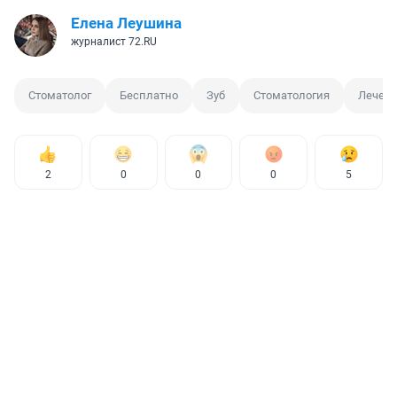
Елена Леушина
журналист 72.RU
Стоматолог
Бесплатно
Зуб
Стоматология
Лечени
2
0
0
0
5