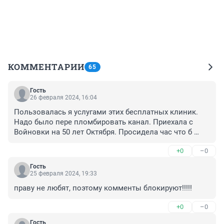
КОММЕНТАРИИ
65
Гость
26 февраля 2024, 16:04
Пользовалась я услугами этих бесплатных клиник. 
Надо было пере пломбировать канал. Приехала с 
Войновки на 50 лет Октября. Просидела час что б 
попасть в регистратуру. Там дали талон через пол 
+0
–0
месяца надо ехать на Ленина. Приехала на Ленина, 
отправили на снимок. Пока сидела часа 1,5 в 
Гость
очереди, закончился прием у врача. А там выходные. 
25 февраля 2024, 19:33
Приезжаю после выходных просидела не знаю 
праву не любят, поэтому комменты блокируют!!!!!
сколько времени, все таки попала к доктору. Мы вам 
не сможем оказать услугу так как у нас оборудование 
+0
–0
все допотопное, обращайтесь платно. Вот и все 
лечение
Гость