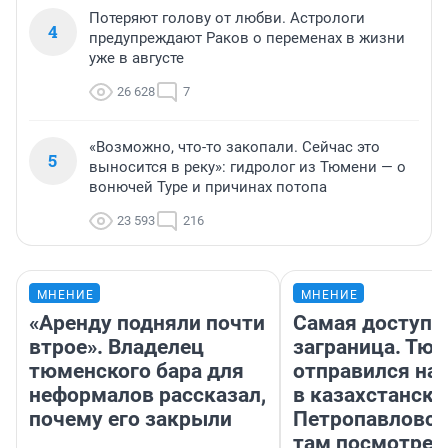
Потеряют голову от любви. Астрологи
4
предупреждают Раков о переменах в жизни
уже в августе
26 628
7
«Возможно, что-то закопали. Сейчас это
5
выносится в реку»: гидролог из Тюмени — о
вонючей Туре и причинах потопа
23 593
216
МНЕНИЕ
МНЕНИЕ
«Аренду подняли почти
Самая доступн
втрое». Владелец
заграница. Тю
тюменского бара для
отправился на
неформалов рассказал,
в казахстански
почему его закрыли
Петропавловск
там посмотрет