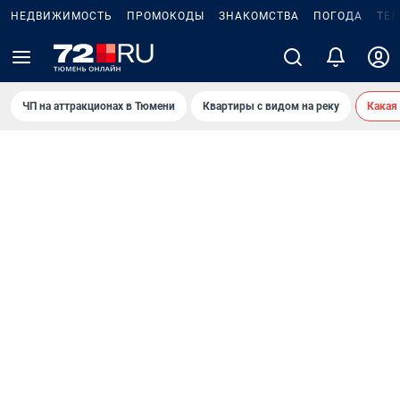
НЕДВИЖИМОСТЬ
ПРОМОКОДЫ
ЗНАКОМСТВА
ПОГОДА
ТЕ
ЧП на аттракционах в Тюмени
Квартиры с видом на реку
Какая