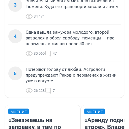
Значительный объем металла вывезли из
3
Тюмени. Куда его транспортировали и зачем
34 474
Одна вышла замуж за молодого, второй
4
развелся и обрел свободу: тюменцы — про
перемены в жизни после 40 лет
30 060
47
Потеряют голову от любви. Астрологи
5
предупреждают Раков о переменах в жизни
уже в августе
26 228
7
МНЕНИЕ
МНЕНИЕ
«Заезжаешь на
«Аренду подня
заправку, а там по
втрое». Владел