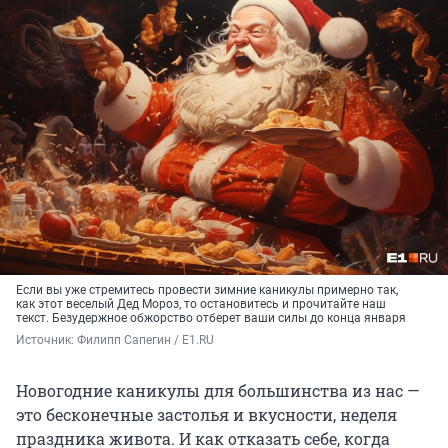
Если вы уже стремитесь провести зимние каникулы примерно так,
как этот веселый Дед Мороз, то остановитесь и прочитайте наш
текст. Безудержное обжорство отберет ваши силы до конца января
Источник: 
Филипп Сапегин / E1.RU
Новогодние каникулы для большинства из нас —
это бесконечные застолья и вкусности, неделя
праздника живота. И как отказать себе, когда