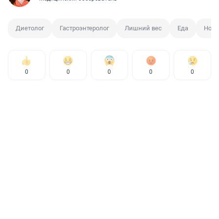
Диетолог
Гастроэнтеролог
Лишний вес
Еда
Ново
0
0
0
0
0