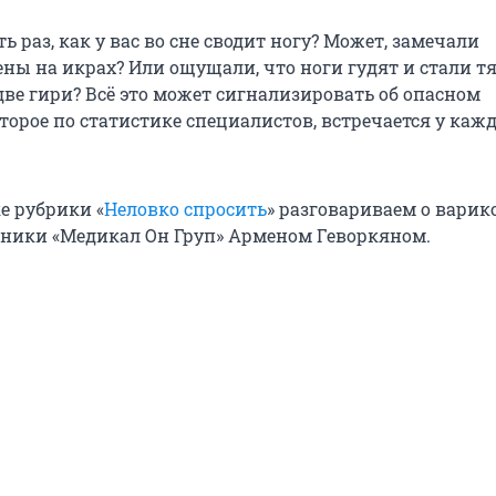
ь раз, как у вас во сне сводит ногу? Может, замечали
ы на икрах? Или ощущали, что ноги гудят и стали 
 две гири? Всё это может сигнализировать об опасном
торое по статистике специалистов, встречается у каж
е рубрики «
Неловко спросить
» разговариваем о варико
ники «Медикал Он Груп» Арменом Геворкяном.