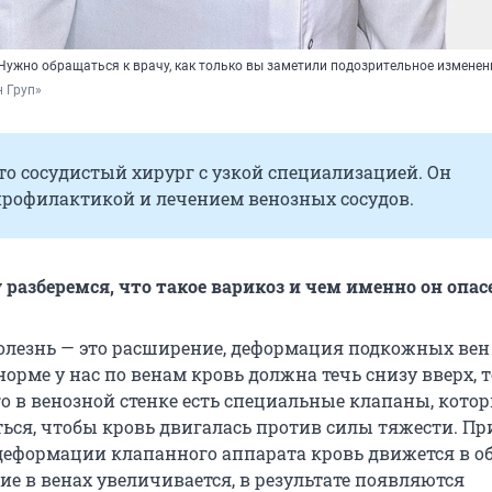
Нужно обращаться к врачу, как только вы заметили подозрительное изменен
 Груп»
то сосудистый хирург с узкой специализацией. Он
профилактикой и лечением венозных сосудов.
 разберемся, что такое варикоз и чем именно он опас
олезнь — это расширение, деформация подкожных ве
норме у нас по венам кровь должна течь снизу вверх, т
го в венозной стенке есть специальные клапаны, кото
ся, чтобы кровь двигалась против силы тяжести. Пр
 деформации клапанного аппарата кровь движется в 
ие в венах увеличивается, в результате появляются