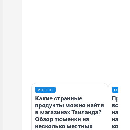
МНЕНИЕ
МНЕНИ
Какие странные
Прода
продукты можно найти
возьм
в магазинах Таиланда?
нам г
Обзор тюменки на
налог
несколько местных
косне