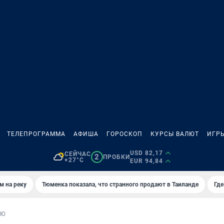
ТЕЛЕПРОГРАММА
АФИША
ГОРОСКОП
КУРСЫ ВАЛЮТ
ИГР
USD 82,17
СЕЙЧАС
2
ПРОБКИ
+27°C
EUR 94,84
м на реку
Тюменка показала, что странного продают в Таиланде
Где
ЬЮ