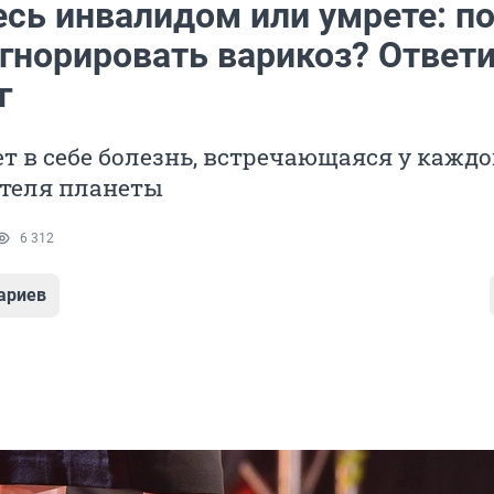
есь инвалидом или умрете: п
игнорировать варикоз? Ответ
г
т в себе болезнь, встречающаяся у каждо
ителя планеты
6 312
ариев