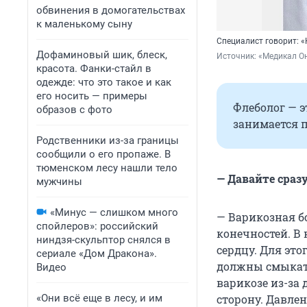
обвинения в домогательствах
к маленькому сыну
Специалист говорит: «
Дофаминовый шик, блеск,
Источник: 
«Медикал Он
красота. Фанки-стайл в
одежде: что это такое и как
его носить — примеры
Флеболог — э
образов с фото
занимается 
Родственники из-за границы
сообщили о его пропаже. В
тюменском лесу нашли тело
— Давайте сразу
мужчины
«Минус — слишком много
— Варикозная б
спойлеров»: российский
конечностей. В 
ниндзя-скульптор снялся в
сердцу. Для это
сериале «Дом Дракона».
должны смыкать
Видео
варикозе из-за
«Они всё еще в лесу, и им
сторону. Давлен