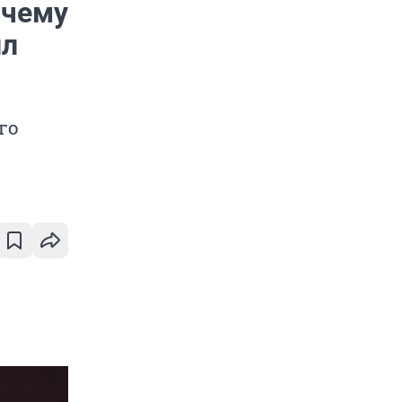
очему
ил
го