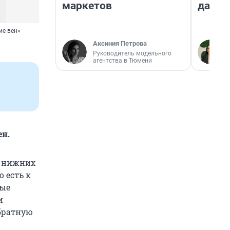
маркетов
даже 
ие вен»
Аксиния Петрова
Руководитель модельного
агентства в Тюмени
ен.
н нижних
о есть к
рые
и
обратную