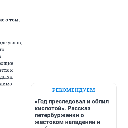
е о том,
де узлов,
то
о
оющие
ется к
тдыха.
одимо
РЕКОМЕНДУЕМ
«Год преследовал и облил
кислотой». Рассказ
петербурженки о
жестоком нападении и