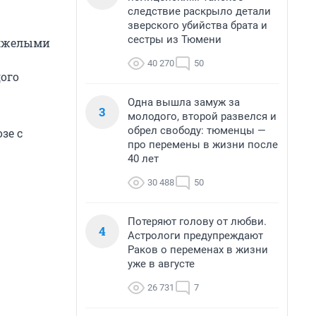
следствие раскрыло детали
зверского убийства брата и
сестры из Тюмени
тяжелыми
40 270
50
дого
Одна вышла замуж за
3
молодого, второй развелся и
обрел свободу: тюменцы —
зе с
про перемены в жизни после
40 лет
30 488
50
Потеряют голову от любви.
4
Астрологи предупреждают
Раков о переменах в жизни
уже в августе
26 731
7