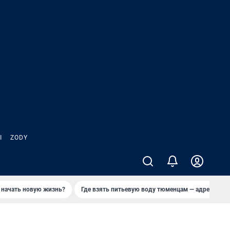
Ы
ZODY
 начать новую жизнь?
Где взять питьевую воду тюменцам — адреса