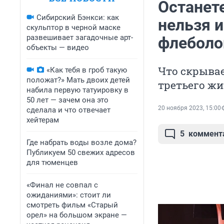
Останет
Сибирский Бэнкси: как
нельзя 
скульптор в черной маске
развешивает загадочные арт-
флеболо
объекты — видео
Что скрывае
«Как тебя в гроб такую
положат?» Мать двоих детей
третьего ж
набила первую татуировку в
50 лет — зачем она это
20 ноября 2023, 15:00
сделала и что отвечает
хейтерам
5
коммент
Где набрать воды возле дома?
Публикуем 50 свежих адресов
для тюменцев
«Финал не совпал с
ожиданиями»: стоит ли
смотреть фильм «Старый
орел» на большом экране —