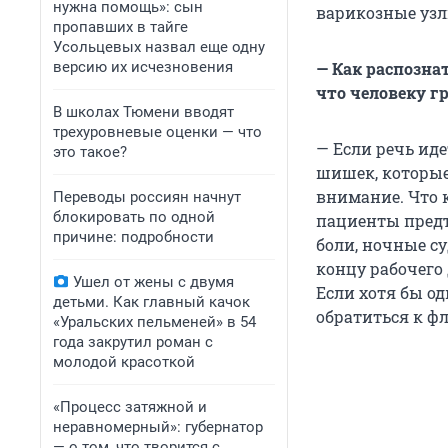
нужна помощь»: сын
варикозные узл
пропавших в тайге
Усольцевых назвал еще одну
версию их исчезновения
— Как распозна
что человеку г
В школах Тюмени вводят
трехуровневые оценки — что
— Если речь иде
это такое?
шишек, которые
внимание. Что 
Переводы россиян начнут
блокировать по одной
пациенты предъ
причине: подробности
боли, ночные су
концу рабочего 
Ушел от жены с двумя
Если хотя бы од
детьми. Как главный качок
обратиться к фл
«Уральских пельменей» в 54
года закрутил роман с
молодой красоткой
«Процесс затяжной и
неравномерный»: губернатор
— о том, что творится с