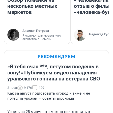
Обзор тюменки на
«Человека-пау
несколько местных
отзыв о фильм
маркетов
«человека-бул
Аксиния Петрова
Надежда Губар
Руководитель модельного
агентства в Тюмени
РЕКОМЕНДУЕМ
«Я тебя счас ***, петухом поедешь в
зону!» Публикуем видео нападения
уральского гопника на ветерана СВО
2 часа
9 176
129
Как за август подготовить огород к зиме и не
потерять урожай — советы агронома
Успеть за 25 минут: что можно приготовить в