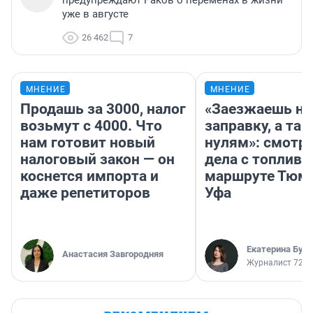
уже в августе
26 462
7
МНЕНИЕ
МНЕНИЕ
Продашь за 3000, налог
«Заезжаешь на
возьмут с 4000. Что
заправку, а там
нам готовит новый
нулям»: смотри
налоговый закон — он
дела с топливо
коснется импорта и
маршруте Тюм
даже репетиторов
Уфа
Екатерина Бур
Анастасия Завгородняя
Журналист 72.R