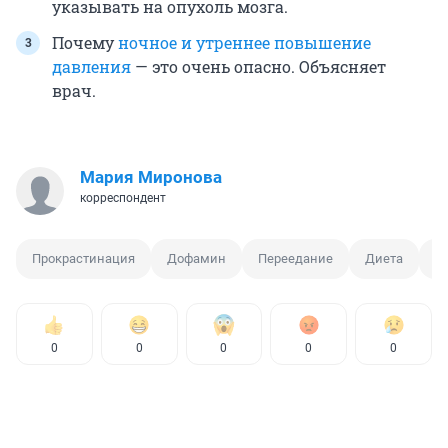
указывать на опухоль мозга.
Почему
ночное и утреннее повышение
давления
— это очень опасно. Объясняет
врач.
Мария Миронова
корреспондент
Прокрастинация
Дофамин
Переедание
Диета
С
0
0
0
0
0