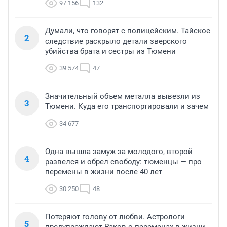
97 156
132
Думали, что говорят с полицейским. Тайское
2
следствие раскрыло детали зверского
убийства брата и сестры из Тюмени
39 574
47
Значительный объем металла вывезли из
3
Тюмени. Куда его транспортировали и зачем
34 677
Одна вышла замуж за молодого, второй
4
развелся и обрел свободу: тюменцы — про
перемены в жизни после 40 лет
30 250
48
Потеряют голову от любви. Астрологи
5
предупреждают Раков о переменах в жизни