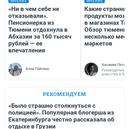
МНЕНИЕ
МНЕНИЕ
«Ни в чем себе не
Какие странны
отказывали».
продукты можн
Пенсионерка из
в магазинах Та
Тюмени отдохнула в
Обзор тюменки
Абхазии за 160 тысяч
несколько мес
рублей — ее
маркетов
впечатления
Аксиния Петро
Алла Гайсина
Руководитель м
агентства в Тю
РЕКОМЕНДУЕМ
«Было страшно столкнуться с
полицией». Популярная блогерша из
Екатеринбурга честно рассказала об
отдыхе в Грузии