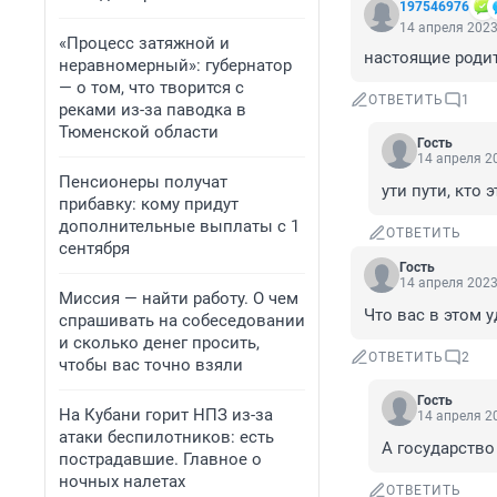
197546976
14 апреля 2023
«Процесс затяжной и
настоящие родит
неравномерный»: губернатор
— о том, что творится с
ОТВЕТИТЬ
1
реками из-за паводка в
Тюменской области
Гость
14 апреля 20
Пенсионеры получат
ути пути, кто э
прибавку: кому придут
дополнительные выплаты с 1
ОТВЕТИТЬ
сентября
Гость
14 апреля 2023
Миссия — найти работу. О чем
Что вас в этом 
спрашивать на собеседовании
и сколько денег просить,
ОТВЕТИТЬ
2
чтобы вас точно взяли
Гость
На Кубани горит НПЗ из-за
14 апреля 20
атаки беспилотников: есть
А государство
пострадавшие. Главное о
ночных налетах
ОТВЕТИТЬ