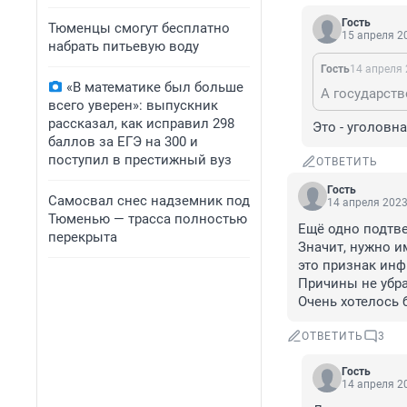
Гость
Тюменцы смогут бесплатно
15 апреля 20
набрать питьевую воду
Гость
14 апреля 
«В математике был больше
А государств
всего уверен»: выпускник
рассказал, как исправил 298
Это - уголовн
баллов за ЕГЭ на 300 и
поступил в престижный вуз
ОТВЕТИТЬ
Гость
Самосвал снес надземник под
14 апреля 2023
Тюменью — трасса полностью
Ещё одно подтве
перекрыта
Значит, нужно и
это признак инф
Причины не убра
Очень хотелось 
ОТВЕТИТЬ
3
Гость
14 апреля 20