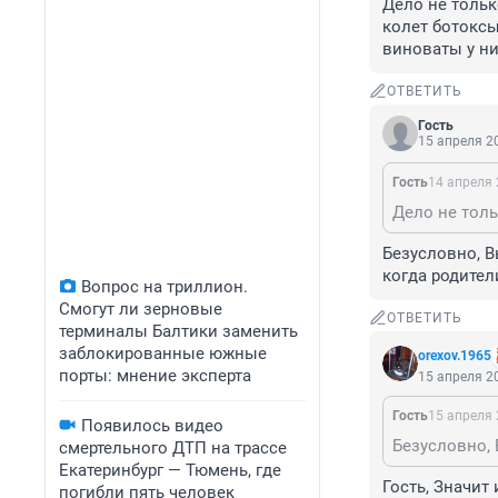
Дело не тольк
колет ботоксы
виноваты у ни
ОТВЕТИТЬ
Гость
15 апреля 20
Гость
14 апреля 
Безусловно, В
когда родител
Вопрос на триллион.
Смогут ли зерновые
ОТВЕТИТЬ
терминалы Балтики заменить
заблокированные южные
orexov.1965
порты: мнение эксперта
15 апреля 20
Гость
15 апреля 
Появилось видео
смертельного ДТП на трассе
Екатеринбург — Тюмень, где
Гость, Значит
погибли пять человек