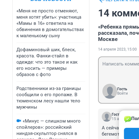
ПЕРЕЙТИ К ПУ
14 комм
«Меня не просто отменяют,
меня хотят убить»: участница
«Мамы в 16» ответила на
«Ребенка прямы
обвинения в домогательствах
рассказала, по
к маленькому сыну
Москве
Дофаминовый шик, блеск,
14 апреля 2023, 15:00
красота. Фанки-стайл в
одежде: что это такое и как
его носить — примеры
образов с фото
Родственники из-за границы
Гость
Войти
сообщили о его пропаже. В
тюменском лесу нашли тело
мужчины
Гость
Пол
15 апреля 2023
«Минус — слишком много
спойлеров»: российский
А сейчас пробле
ниндзя-скульптор снялся в
бегемотом?