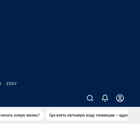
Ы
ZODY
 начать новую жизнь?
Где взять питьевую воду тюменцам — адреса