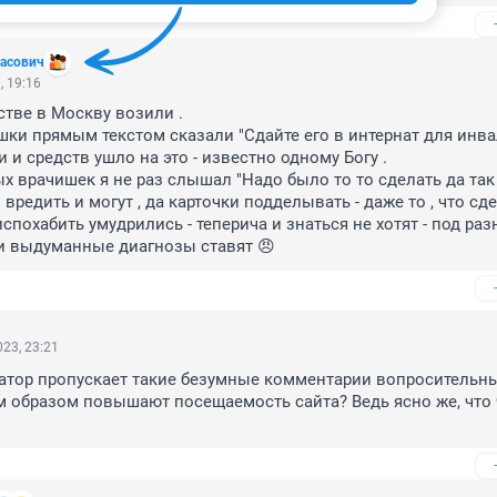
асович
, 19:16
тве в Москву возили .

ки прямым текстом сказали "Сдайте его в интернат для инва
и и средств ушло на это - известно одному Богу .

ых врачишек я не раз слышал "Надо было то то сделать да так 
 вредить и могут , да карточки подделывать - даже то , что сде
спохабить умудрились - теперича и знаться не хотят - под раз
и выдуманные диагнозы ставят 😠
23, 23:21
атор пропускает такие безумные комментарии вопросительны
 образом повышают посещаемость сайта? Ведь ясно же, что 