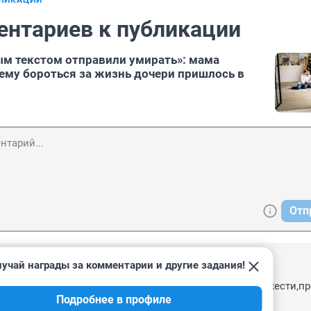
БЛИКАЦИИ
ентариев к публикации
м текстом отправили умирать»: мама
чему бороться за жизнь дочери пришлось в
Отп
учай награды за комментарии и другие задания!
, 01:54
мы с ожирением. Зачем же так раскармливать до схожести,про
Подробнее в профиле