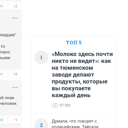
+1
–2
лидцев" 
ТОП 5
то 
лано 
«Молоко здесь почти
1
ными 
никто не видит»: как
на тюменском
заводе делают
+1
–0
продукты, которые
вы покупаете
каждый день
й знак 
человек 
97 592
+2
–1
Думали, что говорят с
2
полицейским. Тайское