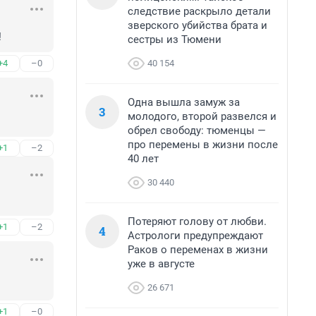
следствие раскрыло детали
зверского убийства брата и
!
сестры из Тюмени
40 154
+4
–0
Одна вышла замуж за
3
молодого, второй развелся и
обрел свободу: тюменцы —
про перемены в жизни после
+1
–2
40 лет
30 440
Потеряют голову от любви.
+1
–2
4
Астрологи предупреждают
Раков о переменах в жизни
уже в августе
26 671
+1
–0