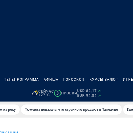
ТЕЛЕПРОГРАММА
АФИША
ГОРОСКОП
КУРСЫ ВАЛЮТ
ИГР
USD 82,17
СЕЙЧАС
3
ПРОБКИ
+27°C
EUR 94,84
м на реку
Тюменка показала, что странного продают в Таиланде
Где