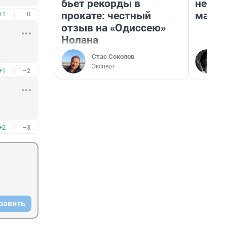
бьет рекорды в
неско
прокате: честный
марке
+1
–0
отзыв на «Одиссею»
Нолана
Стас Соколов
Эксперт
+1
–2
+2
–3
равить