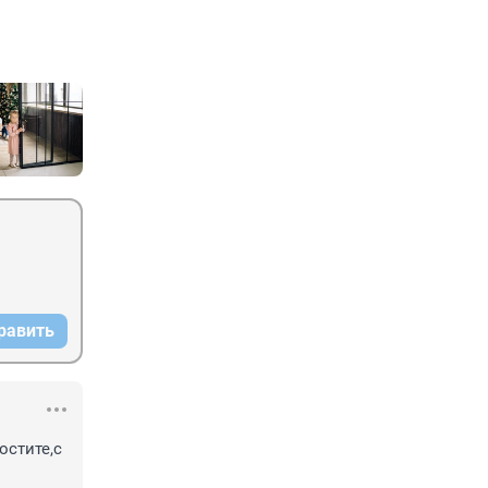
равить
стите,с 