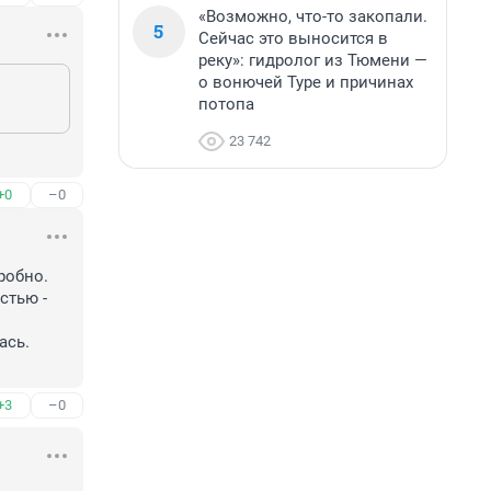
«Возможно, что-то закопали.
5
Сейчас это выносится в
реку»: гидролог из Тюмени —
о вонючей Туре и причинах
потопа
23 742
+0
–0
обно. 
тью - 
сь. 
+3
–0