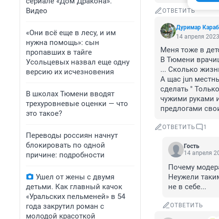
сериале «Дом Дракона».
Видео
ОТВЕТИТЬ
Дуримар Караб
«Они всё еще в лесу, и им
14 апреля 2023
нужна помощь»: сын
Меня тоже в детс
пропавших в тайге
В Тюмени врачиш
Усольцевых назвал еще одну
... Сколько жизн
версию их исчезновения
А щас jun местн
сделать " Только
В школах Тюмени вводят
чужими руками и
трехуровневые оценки — что
предлогами сво
это такое?
ОТВЕТИТЬ
1
Переводы россиян начнут
блокировать по одной
Гость
14 апреля 20
причине: подробности
Почему модер
Ушел от жены с двумя
Неужели таким
детьми. Как главный качок
не в себе...
«Уральских пельменей» в 54
года закрутил роман с
ОТВЕТИТЬ
молодой красоткой