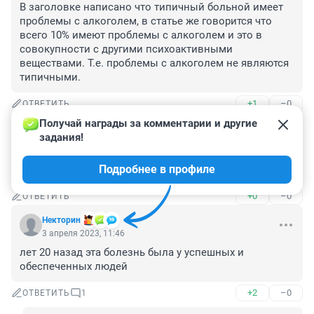
В заголовке написано что типичный больной имеет 
проблемы с алкоголем, в статье же говорится что 
всего 10% имеют проблемы с алкоголем и это в 
совокупности с другими психоактивными 
веществами. Т.е. проблемы с алкоголем не являются 
типичными.
+1
–0
ОТВЕТИТЬ
Получай награды за комментарии и другие 
Гость
3 апреля 2023, 14:20
задания!
проблемы без алкоголя, с алкоголем нет проблем 😂
Подробнее в профиле
😂
+0
–0
ОТВЕТИТЬ
Некторин
3 апреля 2023, 11:46
лет 20 назад эта болезнь была у успешных и 
обеспеченных людей
+2
–0
ОТВЕТИТЬ
1