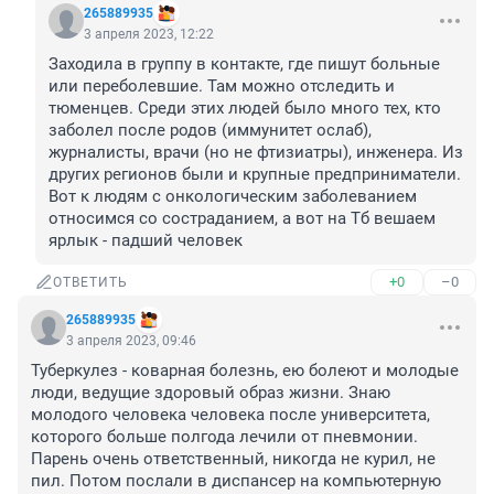
265889935
3 апреля 2023, 12:22
Заходила в группу в контакте, где пишут больные 
или переболевшие. Там можно отследить и 
тюменцев. Среди этих людей было много тех, кто 
заболел после родов (иммунитет ослаб), 
журналисты, врачи (но не фтизиатры), инженера. Из 
других регионов были и крупные предприниматели. 
Вот к людям с онкологическим заболеванием 
относимся со состраданием, а вот на Тб вешаем 
ярлык - падший человек
+0
–0
ОТВЕТИТЬ
265889935
3 апреля 2023, 09:46
Туберкулез - коварная болезнь, ею болеют и молодые 
люди, ведущие здоровый образ жизни. Знаю 
молодого человека человека после университета, 
которого больше полгода лечили от пневмонии. 
Парень очень ответственный, никогда не курил, не 
пил. Потом послали в диспансер на компьютерную 