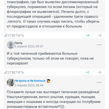
томографию, где был выявлен диссеменированный 
туберкулез, поражение по всем легким (который на 
флюрографии не выявляется). Лечили долго, с 
последующей операцией - удалением трети правого 
.легкого. О таких случаях надо писать, чтобы уберечь 
от предрассудков и отношении к больным
+4
–0
ОТВЕТИТЬ
Гость
3 апреля 2023, 09:37
И к той типичной прибиваются больные 
туберкулезом, только об этом не говорят, пока не 
перезаразят
+2
–0
ОТВЕТИТЬ
Не врать и Не бояться
3 апреля 2023, 08:44
Покажите лучше как выглядит типичная разведёнка! 
Наштукатуренная, вечно унылая, курящая, пьющая, 
живущая с кошками и иногда скачущая по полубухим 
алкашам-первым встречным!!!)))