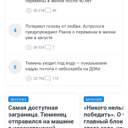
перемены в жизни после 40 лет
30 318
49
Потеряют голову от любви. Астрологи
4
предупреждают Раков о переменах в жизни
уже в августе
26 524
7
Тюмень уходит под воду — показываем
5
кадры потопа с небоскреба на ДОКе
23 792
172
МНЕНИЕ
МНЕНИЕ
Самая доступная
«Никого нельз
заграница. Тюменец
победить». О ч
отправился на машине
главный блокб