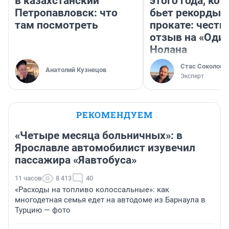
в казахстанский
этого года, ко
Петропавловск: что
бьет рекорды 
там посмотреть
прокате: честн
отзыв на «Оди
Нолана
Стас Соколов
Анатолий Кузнецов
Эксперт
РЕКОМЕНДУЕМ
«Четыре месяца больничных»: в
Ярославле автомобилист изувечил
пассажира «Яавтобуса»
11 часов
8 413
40
«Расходы на топливо колоссальные»: как
многодетная семья едет на автодоме из Барнаула в
Турцию — фото