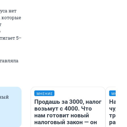
уса нет
, которые
т
о
тигает 5–
ставляла
МНЕНИЕ
МНЕНИ
вный
Продашь за 3000, налог
Насле
возьмут с 4000. Что
чудом
нам готовит новый
транс
налоговый закон — он
разне