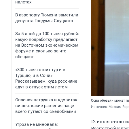
налетах
В аэропорту Тюмени заметили
депутата Госдумы Слуцкого
За 5 дней до 100 тысяч рублей:
какую подработку предлагают
на Восточном экономическом
форуме и сколько за что
обещают
«300 тысяч стоит тур и в
Турцию, и в Сочи».
Рассказываем, куда россияне
едут в отпуск этим летом
Опасная петрушка и ядовитая
Оспа обезьян может пе
вишня: какие растения чаще
Источник: 
Максим Воро
всего путают со съедобными
12 июля стало и
Угроза не миновала:
Роспотребнадзо