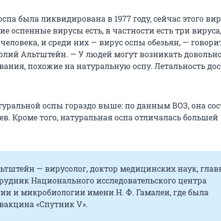
спа была ликвидирована в 1977 году, сейчас этого вир
гие оспенные вирусы есть, в частности есть три вируса
человека, и среди них — вирус оспы обезьян, — говори
олий Альтштейн. — У людей могут возникать довольн
вания, похожие на натуральную оспу. Летальность дос
туральной оспы гораздо выше: по данным ВОЗ, она со
ев. Кроме того, натуральная оспа отличалась большей
ьтштейн — вирусолог, доктор медицинских наук, гла
рудник Национального исследовательского центра
и и микробиологии имени Н. Ф. Гамалеи, где была
вакцина «Спутник V».