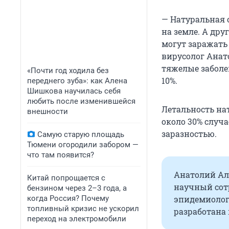
— Натуральная о
на земле. А дру
могут заражать 
вирусолог Анат
тяжелые заболе
«Почти год ходила без
10%.
переднего зуба»: как Алена
Шишкова научилась себя
любить после изменившейся
Летальность на
внешности
около 30% случа
заразностью.
Самую старую площадь
Тюмени огородили забором —
что там появится?
Анатолий Ал
Китай попрощается с
научный сот
бензином через 2–3 года, а
когда Россия? Почему
эпидемиологи
топливный кризис не ускорил
разработана 
переход на электромобили