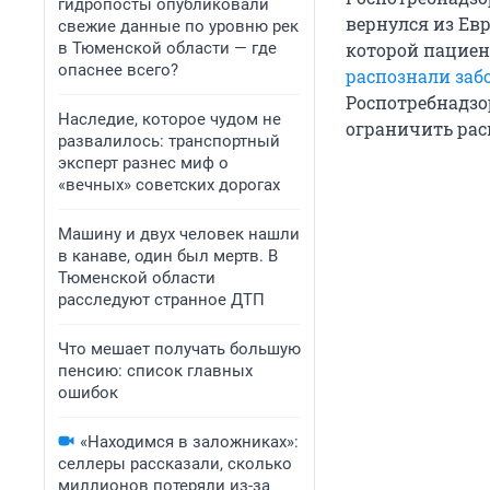
гидропосты опубликовали
вернулся из Евр
свежие данные по уровню рек
в Тюменской области — где
которой пациен
опаснее всего?
распознали заб
Роспотребнадзо
Наследие, которое чудом не
ограничить рас
развалилось: транспортный
эксперт разнес миф о
«вечных» советских дорогах
Машину и двух человек нашли
в канаве, один был мертв. В
Тюменской области
расследуют странное ДТП
Что мешает получать большую
пенсию: список главных
ошибок
«Находимся в заложниках»:
селлеры рассказали, сколько
миллионов потеряли из-за