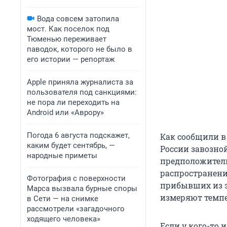
Вода совсем затопила
мост. Как поселок под
Тюменью переживает
паводок, которого не было в
его истории — репортаж
Apple приняла журналиста за
пользователя под санкциями:
не пора ли переходить на
Android или «Аврору»
Погода 6 августа подскажет,
Как сообщили в
каким будет сентябрь, —
России завозной
народные приметы
предположитель
распространения
Фотография с поверхности
прибывших из э
Марса вызвала бурные споры
измеряют темпе
в Сети — на снимке
рассмотрели «загадочного
ходящего человека»
Если у кого-то