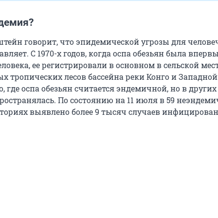
идемия?
тейн говорит, что эпидемической угрозы для челове
авляет. С 1970-х годов, когда оспа обезьян была вперв
ловека, ее регистрировали в основном в сельской мес
х тропических лесов бассейна реки Конго и Западной
о, где оспа обезьян считается эндемичной, но в других
пространялась. По состоянию на 11 июля в 59 неэндем
иториях выявлено более 9 тысяч случаев инфицирован