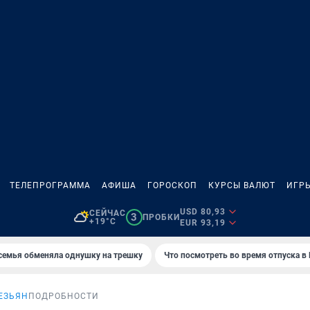
ТЕЛЕПРОГРАММА
АФИША
ГОРОСКОП
КУРСЫ ВАЛЮТ
ИГР
USD 80,93
СЕЙЧАС
3
ПРОБКИ
+19°C
EUR 93,19
семья обменяла однушку на трешку
Что посмотреть во время отпуска в
ЕЗЬЯН
ПОДРОБНОСТИ