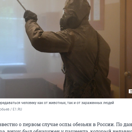
редаваться человеку как от животных, так и от зараженных людей
бьев / E1.RU
звестно о первом случае оспы обезьян в России. По д
ра, вирус был обнаружен у пациента, который недавн