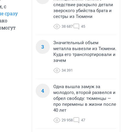
следствие раскрыло детали
, с
зверского убийства брата и
не сразу
сестры из Тюмени
ако
38 687
45
омогут
Значительный объем
3
металла вывезли из Тюмени.
Куда его транспортировали и
зачем
34 391
Одна вышла замуж за
4
молодого, второй развелся и
обрел свободу: тюменцы —
про перемены в жизни после
40 лет
29 958
47