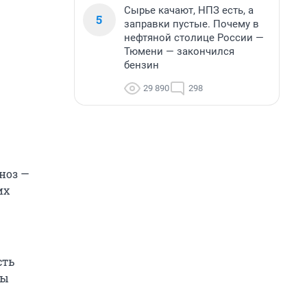
Сырье качают, НПЗ есть, а
5
заправки пустые. Почему в
нефтяной столице России —
Тюмени — закончился
бензин
29 890
298
ноз —
их
сть
пы