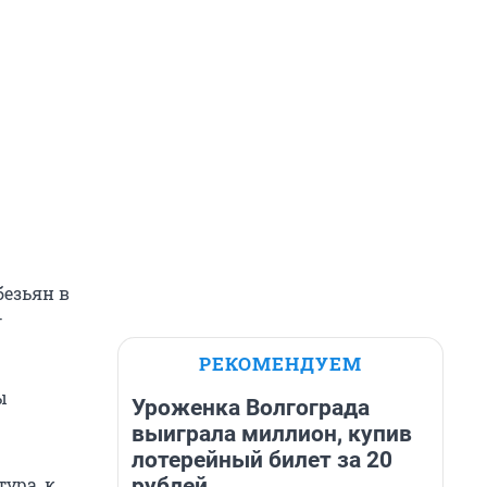
безьян в
—
РЕКОМЕНДУЕМ
ы
Уроженка Волгограда
выиграла миллион, купив
лотерейный билет за 20
рублей
ура, к