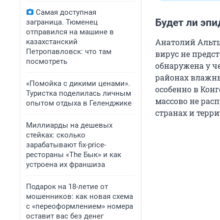
Самая доступная
Будет ли эп
заграница. Тюменец
отправился на машине в
Анатолий Альтш
казахстанский
Петропавловск: что там
вирус не предст
посмотреть
обнаружена у че
районах влажны
«Помойка с дикими ценами».
особенно в Конг
Туристка поделилась личным
массово не рас
опытом отдыха в Геленджике
странах и терр
Миллиарды на дешевых
стейках: сколько
зарабатывают fix-price-
рестораны «The Бык» и как
устроена их франшиза
Подарок на 18-летие от
мошенников: как новая схема
с «переоформлением» номера
оставит вас без денег