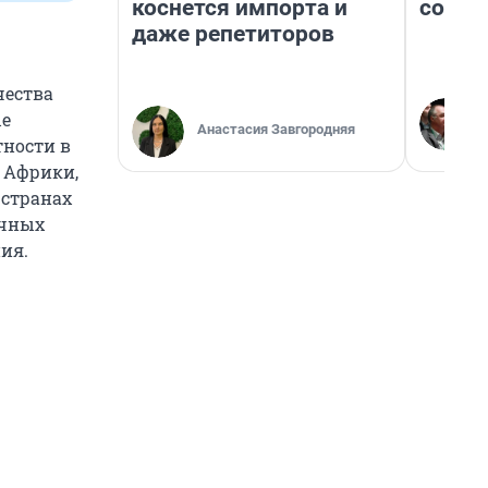
коснется импорта и
совет
даже репетиторов
чества
ые
Анастасия Завгородняя
тности в
 Африки,
 странах
ичных
ия.