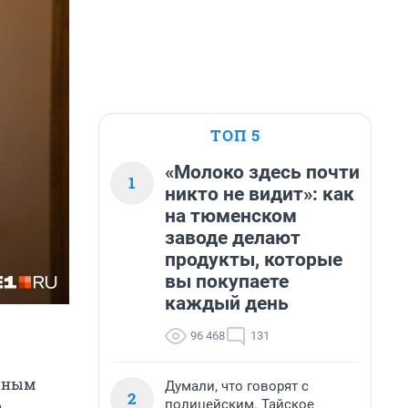
ТОП 5
«Молоко здесь почти
1
никто не видит»: как
на тюменском
заводе делают
продукты, которые
вы покупаете
каждый день
96 468
131
анным
Думали, что говорят с
2
полицейским. Тайское
о