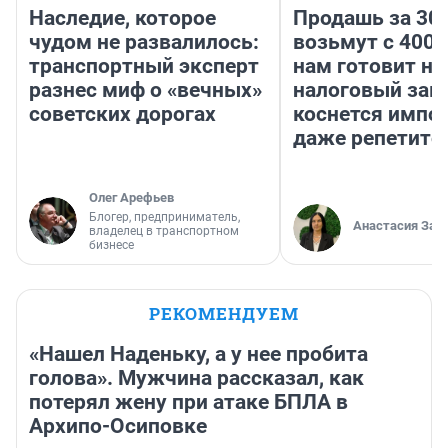
Наследие, которое
Продашь за 300
чудом не развалилось:
возьмут с 4000
транспортный эксперт
нам готовит н
разнес миф о «вечных»
налоговый зако
советских дорогах
коснется импор
даже репетито
Олег Арефьев
Блогер, предприниматель,
Анастасия Зав
владелец в транспортном
бизнесе
РЕКОМЕНДУЕМ
«Нашел Наденьку, а у нее пробита
голова». Мужчина рассказал, как
потерял жену при атаке БПЛА в
Архипо-Осиповке