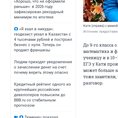
«Хорошо, что не оформили
раньше»: в 2026 году
зафиксирован рекордный
минимум по ипотеке
Катя (справа) с мамой
«Я ехал в никуда»:
Источник: 
предостави
геодезист уехал в Казахстан с
4 тысячами рублей и построил
До 9-го класса 
бизнес с нуля. Теперь он
продает франшизы
математика и ф
ученицу и в 10–
Людям приходят уведомления
ЕГЭ у Кати прои
о зачислении денег на счет:
может больше з
почему верить этому опасно
тоже заметили,
разговор.
Кредитный рейтинг одного из
крупнейших российских
девелоперов повысили до
BBB.ru со стабильным
прогнозом
Тюменец показал