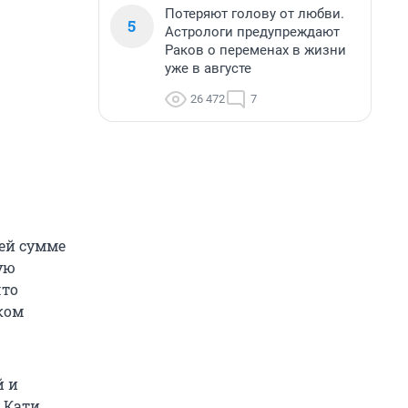
Потеряют голову от любви.
5
Астрологи предупреждают
Раков о переменах в жизни
уже в августе
26 472
7
щей сумме
ую
что
ском
й и
 Кати