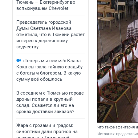
Тюмень — Екатеринбург во
вспыхнувшем Chevrolet
Председатель городской
Думы Светлана Иванова
отметила, что в Тюмени растет
интерес к деревянному
зодчеству
«Теперь мы семья!» Клава
Кока сыграла тайную свадьбу
с богатым блогером. В какую
сумму всё обошлось
В соседнем с Тюменью городе
дроны попали в крупный
склад. Скажется ли это на
сроках доставки заказов?
Жара с грозами и градом:
Что такое афантазия и
синоптики дали прогноз на
Источник: 
предостави
выходные в Тюменской