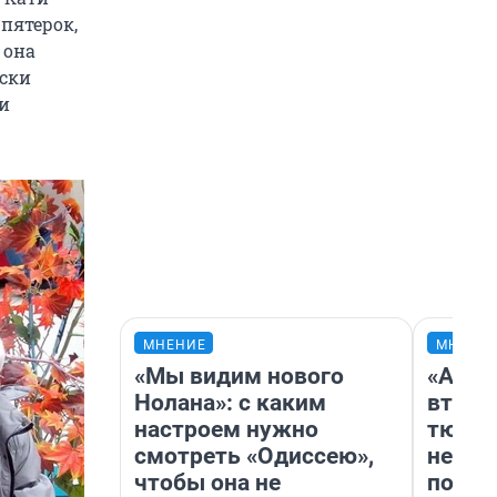
 пятерок,
 она
ески
 и
МНЕНИЕ
МНЕНИ
«Мы видим нового
«Арен
Нолана»: с каким
втрое
настроем нужно
тюмен
смотреть «Одиссею»,
нефор
чтобы она не
почем