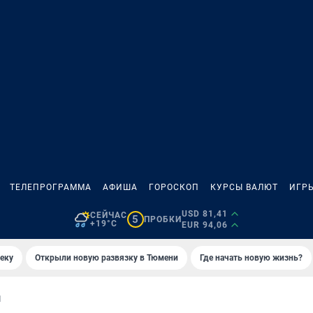
ТЕЛЕПРОГРАММА
АФИША
ГОРОСКОП
КУРСЫ ВАЛЮТ
ИГР
USD 81,41
СЕЙЧАС
5
ПРОБКИ
+19°C
EUR 94,06
еку
Открыли новую развязку в Тюмени
Где начать новую жизнь?
И