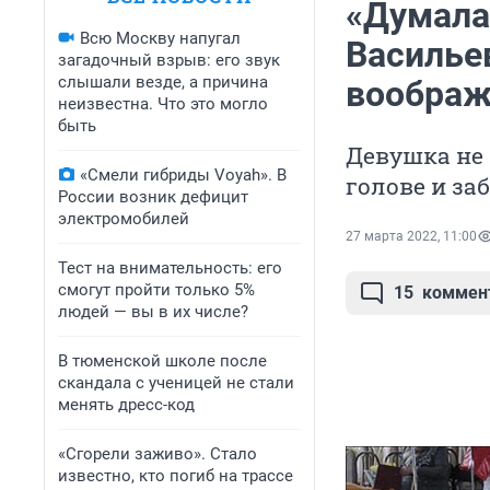
«Думала,
Всю Москву напугал
Васильев
загадочный взрыв: его звук
слышали везде, а причина
воображе
неизвестна. Что это могло
быть
Девушка не
«Смели гибриды Voyah». В
голове и за
России возник дефицит
электромобилей
27 марта 2022, 11:00
Тест на внимательность: его
смогут пройти только 5%
15
коммен
людей — вы в их числе?
В тюменской школе после
скандала с ученицей не стали
менять дресс-код
«Сгорели заживо». Стало
известно, кто погиб на трассе