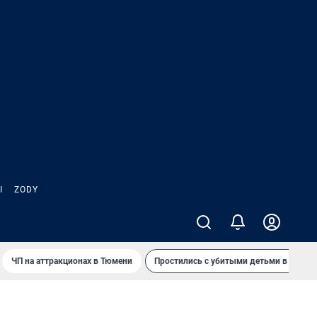
Ы
ZODY
ЧП на аттракционах в Тюмени
Простились с убитыми детьми в Таила