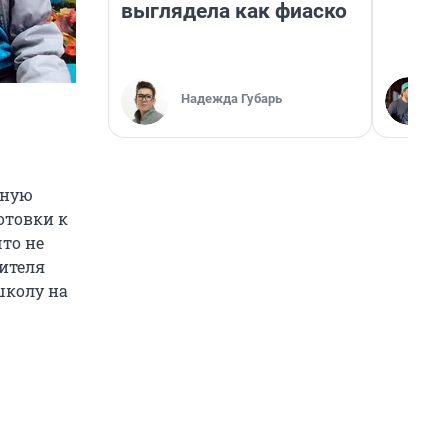
выглядела как фиаско
Надежда Губарь
бную
отовки к
что не
чителя
школу на