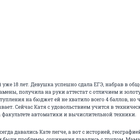
 уже 18 лет. Девушка успешно сдала ЕГЭ, набрав в об
замены, получила на руки аттестат с отличием и золот
тупления на бюджет ей не хватило всего 4 баллов, но 
ывает. Сейчас Катя с удовольствием учится в техниче
а факультете автоматики и вычислительной техники.
егда давались Кате легче, а вот с историей, географие
 были проблемы, сочинения давались с трудом. Мама