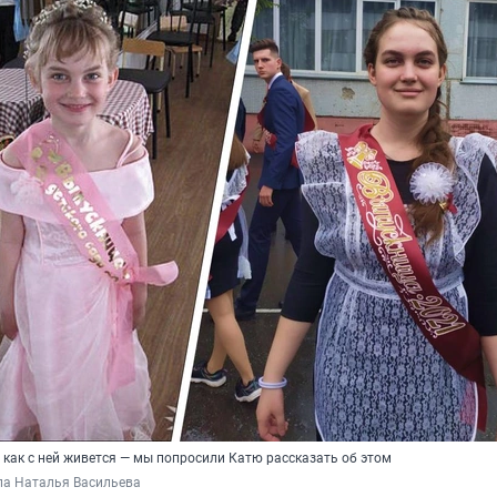
 как с ней живется — мы попросили Катю рассказать об этом
ла Наталья Васильева