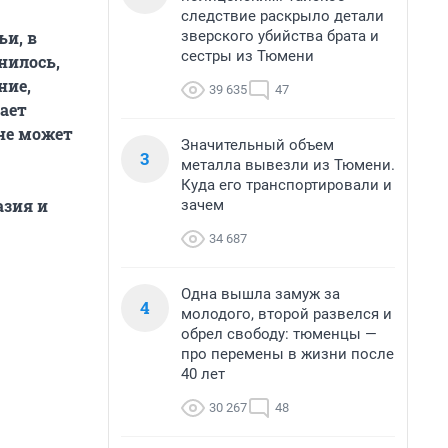
следствие раскрыло детали
зверского убийства брата и
и, в
сестры из Тюмени
нилось,
ние,
39 635
47
чает
 не может
Значительный объем
3
металла вывезли из Тюмени.
Куда его транспортировали и
азия и
зачем
34 687
Одна вышла замуж за
4
молодого, второй развелся и
обрел свободу: тюменцы —
про перемены в жизни после
40 лет
30 267
48