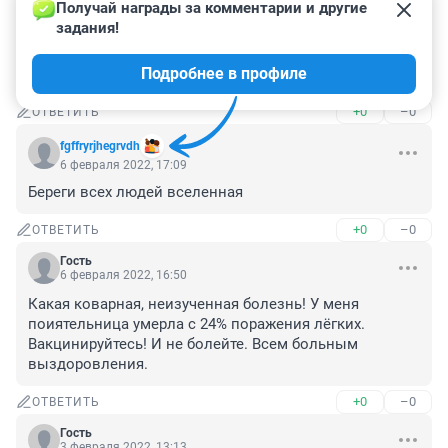
6 февраля 2022, 17:09
Получай награды за комментарии и другие 
задания!
Врачи отказывали людям в медотводе не только с 
астмой, но и с более тяжелыми заболеваниями, 
Подробнее в профиле
удивительно, что ей дали медотвод.
+0
–0
ОТВЕТИТЬ
fgffryrjhegrvdh
6 февраля 2022, 17:09
Береги всех людей вселенная
+0
–0
ОТВЕТИТЬ
Гость
6 февраля 2022, 16:50
Какая коварная, неизученная болезнь! У меня 
поиятельница умерла с 24% поражения лёгких. 
Вакцинируйтесь! И не болейте. Всем больным 
выздоровления.
+0
–0
ОТВЕТИТЬ
Гость
3 февраля 2022, 13:13