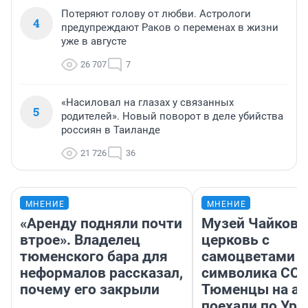
Потеряют голову от любви. Астрологи
4
предупреждают Раков о переменах в жизни
уже в августе
26 707
7
«Насиловал на глазах у связанных
5
родителей». Новый поворот в деле убийства
россиян в Таиланде
21 726
36
МНЕНИЕ
МНЕНИЕ
«Аренду подняли почти
Музей Чайковс
втрое». Владелец
церковь с
тюменского бара для
самоцветами и
неформалов рассказал,
символика ССС
почему его закрыли
Тюменцы на ав
поехали по Ура