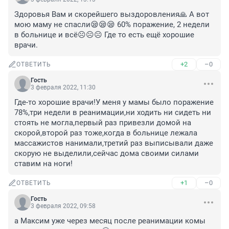
Здоровья Вам и скорейшего выздоровления🙏 А вот 
мою маму не спасли😪😪😪 60% поражение, 2 недели 
в больнице и всё☹☹☹ Где то есть ещё хорошие 
врачи.
+2
–0
ОТВЕТИТЬ
Гость
3 февраля 2022, 11:30
Где-то хорошие врачи!У меня у мамы было поражение 
78%,три недели в реанимации,ни ходить ни сидеть ни 
стоять не могла,первый раз привезли домой на 
скорой,второй раз тоже,когда в больнице лежала 
массажистов нанимали,третий раз выписывали даже 
скорую не выделили,сейчас дома своими силами 
ставим на ноги!
+1
–0
ОТВЕТИТЬ
Гость
3 февраля 2022, 09:58
а Максим уже через месяц после реанимации комы 