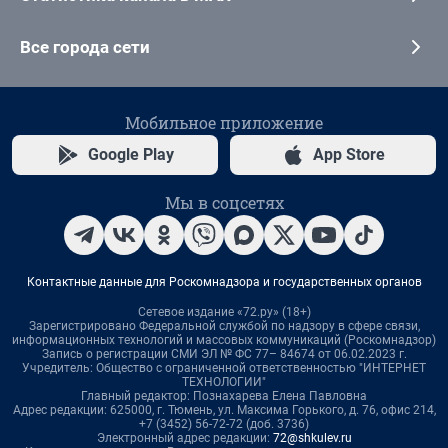
Все города сети
Мобильное приложение
Google Play
App Store
Мы в соцсетях
Контактные данные для Роскомнадзора и государственных органов
Сетевое издание «72.ру» (18+)
Зарегистрировано Федеральной службой по надзору в сфере связи,
информационных технологий и массовых коммуникаций (Роскомнадзор)
Запись о регистрации СМИ ЭЛ № ФС 77– 84674 от 06.02.2023 г.
Учредитель: Общество с ограниченной ответственностью "ИНТЕРНЕТ
ТЕХНОЛОГИИ"
Главный редактор: Познахарева Елена Павловна
Адрес редакции: 625000, г. Тюмень, ул. Максима Горького, д. 76, офис 214,
+7 (3452) 56-72-72 (доб. 3736)
Электронный адрес редакции:
72@shkulev.ru