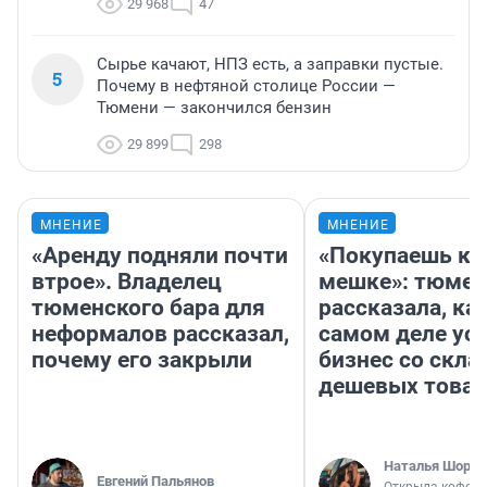
29 968
47
Сырье качают, НПЗ есть, а заправки пустые.
5
Почему в нефтяной столице России —
Тюмени — закончился бензин
29 899
298
МНЕНИЕ
МНЕНИЕ
«Аренду подняли почти
«Покупаешь ко
втрое». Владелец
мешке»: тюмен
тюменского бара для
рассказала, как
неформалов рассказал,
самом деле ус
почему его закрыли
бизнес со скл
дешевых това
Наталья Шорох
Евгений Пальянов
Открыла кофейн