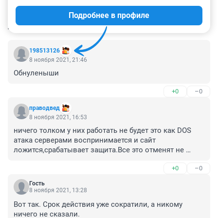
Подробнее в профиле
КОММЕНТАРИИ
41
198513126
8 ноября 2021, 21:46
Обнуленыши
+0
–0
праводвед
8 ноября 2021, 16:53
ничего толком у них работать не будет это как DOS 
атака серверами воспринимается и сайт 
ложится,срабатывает защита.Все это отменят не 
бойтесь,ниодин сервер невыдержит миллионы 
+0
–0
запросов,одновременно и фильтры не помогут как не 
настраивай.
Гость
8 ноября 2021, 13:28
Вот так. Срок действия уже сократили, а никому 
ничего не сказали.
