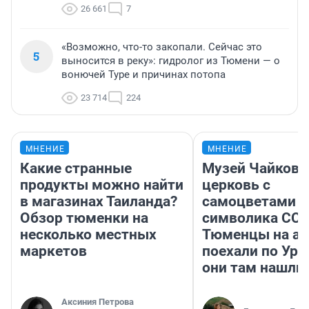
26 661
7
«Возможно, что-то закопали. Сейчас это
5
выносится в реку»: гидролог из Тюмени — о
вонючей Туре и причинах потопа
23 714
224
МНЕНИЕ
МНЕНИЕ
Какие странные
Музей Чайковс
продукты можно найти
церковь с
в магазинах Таиланда?
самоцветами и
Обзор тюменки на
символика ССС
несколько местных
Тюменцы на ав
маркетов
поехали по Ура
они там нашли
Аксиния Петрова