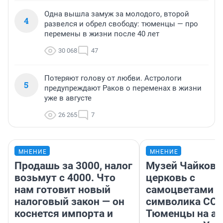
Одна вышла замуж за молодого, второй
4
развелся и обрел свободу: тюменцы — про
перемены в жизни после 40 лет
30 068
47
Потеряют голову от любви. Астрологи
5
предупреждают Раков о переменах в жизни
уже в августе
26 265
7
МНЕНИЕ
МНЕНИЕ
Продашь за 3000, налог
Музей Чайковс
возьмут с 4000. Что
церковь с
нам готовит новый
самоцветами и
налоговый закон — он
символика ССС
коснется импорта и
Тюменцы на ав