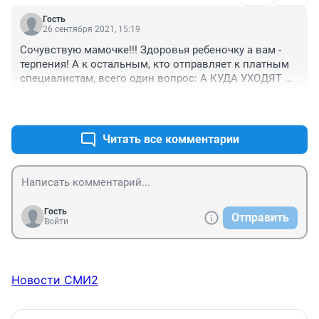
то посмотришь,гниль одна. Мамашки-то нынче какую 
Гость
жизнь ведут до родов? И папашки тоже. А врачи 
26 сентября 2021, 15:19
виноваты,что наследство у отпрысков ваших все 
Сочувствую мамочке!!! Здоровья ребеночку а вам - 
насквозь прогнившее. Так что за уши вас никто к 
терпения! А к остальным, кто отправляет к платным 
врачам не тащит. Грамотные и наглые стали. 
специалистам, всего один вопрос: А КУДА УХОДЯТ 
Лечитесь и лечите сами.
НАШИ НАЛОГИ? Может разогнать всех, сделать 
+0
–1
официально, платную медицину и требовать по факту 
за проделанную работу?!.
Читать все комментарии
Гость
Отправить
Войти
Новости СМИ2