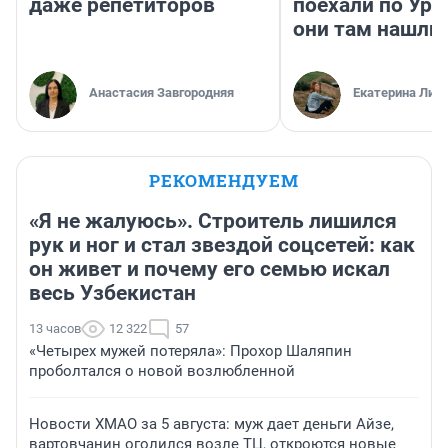
даже репетиторов
поехали по Ура
они там нашли
Анастасия Завгородняя
Екатерина Лит
РЕКОМЕНДУЕМ
«Я не жалуюсь». Строитель лишился
рук и ног и стал звездой соцсетей: как
он живет и почему его семью искал
весь Узбекистан
13 часов
12 322
57
«Четырех мужей потеряла»: Прохор Шаляпин
проболтался о новой возлюбленной
Новости ХМАО за 5 августа: муж дает деньги Айзе,
вартовчанин оголился возле ТЦ, откроются новые