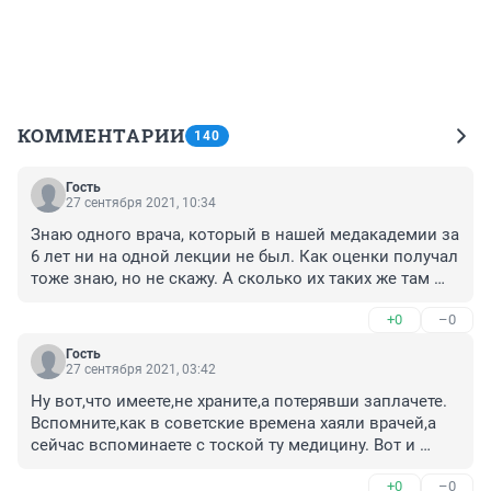
КОММЕНТАРИИ
140
Гость
27 сентября 2021, 10:34
Знаю одного врача, который в нашей медакадемии за 
6 лет ни на одной лекции не был. Как оценки получал 
тоже знаю, но не скажу. А сколько их таких же там 
"обучающихся".
+0
–0
Гость
27 сентября 2021, 03:42
Ну вот,что имеете,не храните,а потерявши заплачете. 
Вспомните,как в советские времена хаяли врачей,а 
сейчас вспоминаете с тоской ту медицину. Вот и 
эту,скоро придут времена,будете вспоминать. Не 
+0
–0
нравится,лечитесь сами. Рожайте здоровых детей. А 