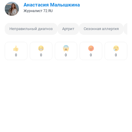
Анастасия Малышкина
Журналист 72.RU
Неправильный диагноз
Артрит
Сезонная аллергия
О
0
0
0
0
0