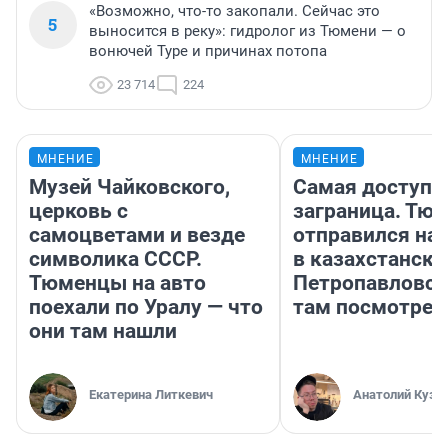
«Возможно, что-то закопали. Сейчас это
5
выносится в реку»: гидролог из Тюмени — о
вонючей Туре и причинах потопа
23 714
224
МНЕНИЕ
МНЕНИЕ
Музей Чайковского,
Самая доступн
церковь с
заграница. Тю
самоцветами и везде
отправился на
символика СССР.
в казахстански
Тюменцы на авто
Петропавловск
поехали по Уралу — что
там посмотрет
они там нашли
Екатерина Литкевич
Анатолий Кузн