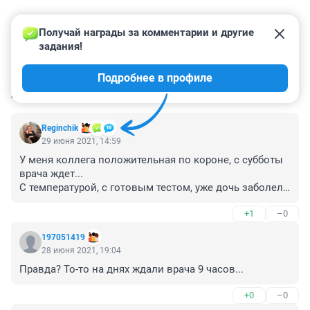
Получай награды за комментарии и другие 
задания!
Подробнее в профиле
КОММЕНТАРИИ
5
Reginchik
29 июня 2021, 14:59
У меня коллега положительная по короне, с субботы 
врача ждет...

С температурой, с готовым тестом, уже дочь заболела, 
потеряно обоняние, а врачи видимо на черепашках 
+1
–0
передвигаются круглосуточно
197051419
28 июня 2021, 19:04
Правда? То-то на днях ждали врача 9 часов...
+0
–0