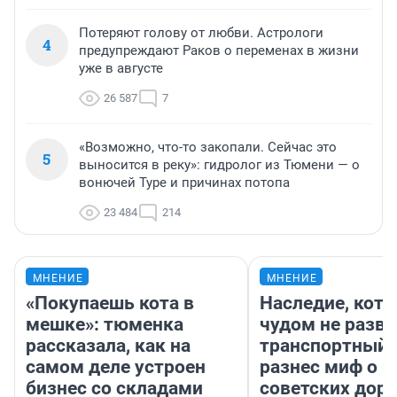
Потеряют голову от любви. Астрологи
4
предупреждают Раков о переменах в жизни
уже в августе
26 587
7
«Возможно, что-то закопали. Сейчас это
5
выносится в реку»: гидролог из Тюмени — о
вонючей Туре и причинах потопа
23 484
214
МНЕНИЕ
МНЕНИЕ
«Покупаешь кота в
Наследие, кото
мешке»: тюменка
чудом не разва
рассказала, как на
транспортный 
самом деле устроен
разнес миф о 
бизнес со складами
советских доро