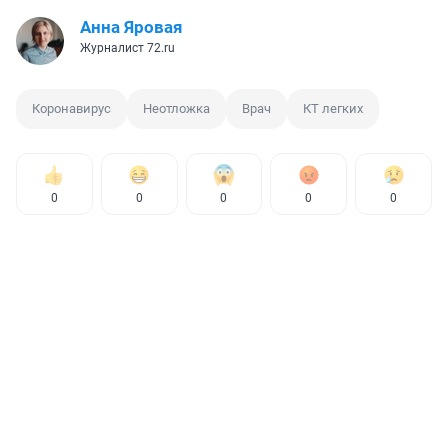
Анна Яровая
Журналист 72.ru
Коронавирус
Неотложка
Врач
КТ легких
0
0
0
0
0