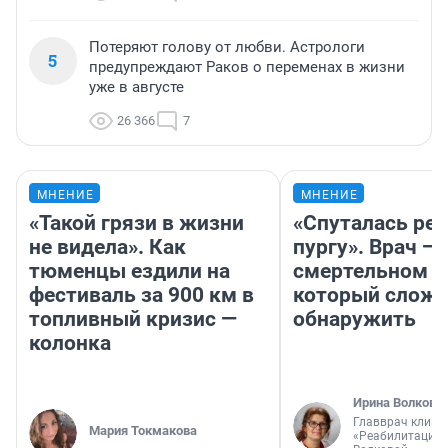
Потеряют голову от любви. Астрологи
5
предупреждают Раков о переменах в жизни
уже в августе
26 366
7
МНЕНИЕ
МНЕНИЕ
«Такой грязи в жизни
«Спуталась реч
не видела». Как
пургу». Врач — 
тюменцы ездили на
смертельном д
фестиваль за 900 км в
который слож
топливный кризис —
обнаружить
колонка
Ирина Волкова
Главврач клини
Мария Токмакова
«Реабилитация 