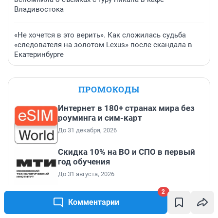
Владивостока
«Не хочется в это верить». Как сложилась судьба
«следователя на золотом Lexus» после скандала в
Екатеринбурге
ПРОМОКОДЫ
Интернет в 180+ странах мира без
роуминга и сим-карт
До 31 декабря, 2026
Скидка 10% на ВО и СПО в первый
год обучения
До 31 августа, 2026
2
Скидка 6 000 ₽ от 10 000 ₽, 10 000 ₽
Комментарии
от 15 000 ₽, 20 000 ₽ от 30 000 ₽ и
35 000 ₽ от 50 000 ₽ на первый и