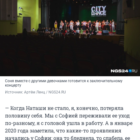
Соня вместе с другими девочками готовится к заключительному
концерту
Источник: 
Артём Ленц / NGS24.RU
— Когда Наташи не стало, я, конечно, потеряла
половину себя. Мы с Софией переживали ее уход
по-разному, я с головой ушла в работу. А в январе
2020 года заметила, что какие-то проявления
начались у Софии: она то бледнела, то слабела, ее