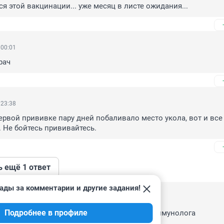
я этой вакцинации... уже месяц в листе ожидания...
 00:01
рач
 23:38
ервой прививке пару дней побаливало место укола, вот и все 
. Не бойтесь прививайтесь.
ь ещё 1 ответ
ады за комментарии и другие задания!
 22:00
Подробнее в профиле
вая инфекция? Странно слышать такое от иммунолога