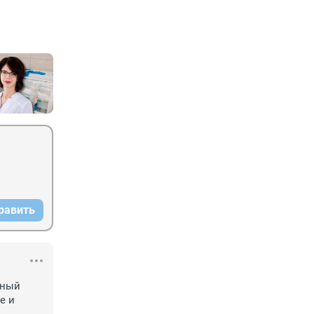
равить
ный 
 и 