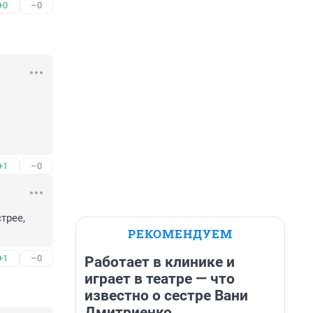
+0
–0
+1
–0
рее, 
РЕКОМЕНДУЕМ
+1
–0
Работает в клинике и
играет в театре — что
известно о сестре Вани
Дмитриенко,