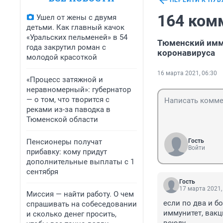
ПЕРЕЙТИ К ПУ
164 ком
Ушел от жены с двумя
детьми. Как главный качок
«Уральских пельменей» в 54
Тюменский имму
года закрутил роман с
коронавируса
молодой красоткой
16 марта 2021, 06:30
«Процесс затяжной и
неравномерный»: губернатор
— о том, что творится с
реками из-за паводка в
Тюменской области
Пенсионеры получат
Гость
Войти
прибавку: кому придут
дополнительные выплаты с 1
сентября
Гость
17 марта 2021,
Миссия — найти работу. О чем
если по два и б
спрашивать на собеседовании
иммунитет, вакц
и сколько денег просить,