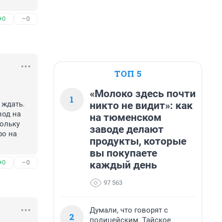
+0
–0
ТОП 5
«Молоко здесь почти
1
никто не видит»: как
ждать.

од на 
на тюменском
ольку 
заводе делают
о на 
продукты, которые
вы покупаете
+0
–0
каждый день
97 563
Думали, что говорят с
2
полицейским. Тайское