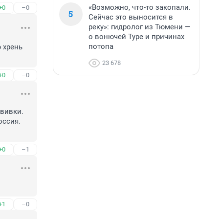
«Возможно, что-то закопали.
+0
–0
5
Сейчас это выносится в
реку»: гидролог из Тюмени —
о вонючей Туре и причинах
потопа
хрень 
23 678
+0
–0
вивки. 
ссия. 
+0
–1
+1
–0