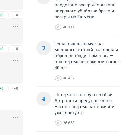
следствие раскрыло детали
зверского убийства брата и
+0
–0
сестры из Тюмени
40 111
Одна вышла замуж за
3
+0
–0
молодого, второй развелся и
обрел свободу: тюменцы —
про перемены в жизни после
40 лет
30 422
+0
–0
Потеряют голову от любви.
4
Астрологи предупреждают
Раков о переменах в жизни
уже в августе
26 653