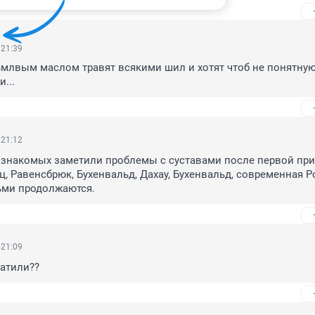
 21:39
млвым маслом травят всякими шил и хотят чтоб не понятную 
...
 21:12
 знакомых заметили проблемы с суставами после первой при
ц, Равенсбрюк, Бухенвальд, Дахау, Бухенвальд, современная Ро
ми продолжаются.
 21:09
латили??