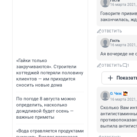
Гость
16 марта 2021,
Говорите привив
закончилась, жди
ОТВЕТИТЬ
Гость
16 марта 2021,
Ая вочереде не с
«Гайки только
ОТВЕТИТЬ
1
закручиваются». Строители
коттеджей потеряли половину
Показат
клиентов — им приходится
сносить новые дома
О. Чиж
По погоде 8 августа можно
16 марта 2021,
определить, насколько
Сколько Вам инт
дождливой будет осень —
антигистаминные
важные приметы
противопоказани
выпила антигис
«Вода отравляется продуктами