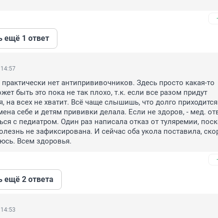
ь ещё 1 ответ
 14:57
практически нет антипрививочников. Здесь просто какая-то 
ет быть это пока не так плохо, т.к. если все разом придут 
, на всех не хватит. Всё чаще слышишь, что долго приходится 
ена себе и детям прививки делала. Если не здоров, - мед. отв
ься с педиатром. Один раз написала отказ от туляремии, поск
болезнь не зафиксирована. И сейчас оба укола поставила, скор
юсь. Всем здоровья.
ь ещё 2 ответа
 14:53