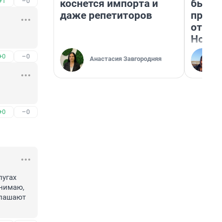
+1
–0
коснется импорта и
бьет 
даже репетиторов
прока
отзыв
Нолан
+0
–0
Анастасия Завгородняя
+0
–0
угах 
нимаю, 
лашают 