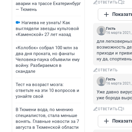
ОТВЕТИТЬ
2
аварии на трассе Екатеринбург
— Тюмень
Показат
Нагиева не узнать! Как
выглядели звезды культовой
Гость
16 марта 2021,
«Каменской» 27 лет назад
для легковерных
возможность дел
«Колобок» собрал 100 млн за
приходи и привив
два дня проката, но фанаты
ну да, спортивн
Человека-паука объявили ему
войну. Разбираемся в
ОТВЕТИТЬ
скандале
Гость
16 марта 2021,
Тест на возраст мозга:
ответьте на эти 10 вопросов и
Уже давно вирус
узнайте свой
уже борода выро
В Тюмени вода, по мнению
ОТВЕТИТЬ
1
специалистов, стала меньше
Показат
вонять. Главные новости за 7
августа в Тюменской области