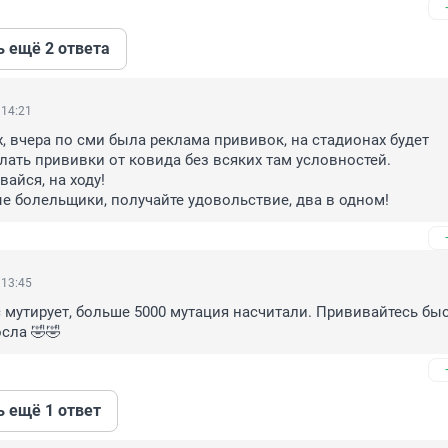
ь ещё 2 ответа
 14:21
, вчера по сми была реклама прививок, на стадионах будет 
ать прививки от ковида без всяких там условностей.

айся, на ходу!

ые болельщики, получайте удовольствие, два в одном!
 13:45
 мутирует, больше 5000 мутация насчитали. Прививайтесь быст
сла 🤣🤣
ь ещё 1 ответ