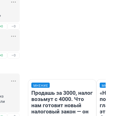
?
+0
–0
+0
–0
МНЕНИЕ
МНЕНИ
Продашь за 3000, налог
«Нико
з 
возьмут с 4000. Что
побед
ли 
нам готовит новый
главн
налоговый закон — он
этого