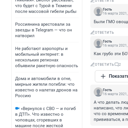
гниения». Биолог рассказал,
ОТВЕТИТЬ
что будет с Турой в Тюмени
Гость
после массовой гибели рыбы
16 марта 2021,
Были ГМО овощи.
Россиянина арестовали за
звезды в Telegram — что он
ОТВЕТИТЬ
натворил
Гость
16 марта 2021,
Не работают аэропорты и
Как грубо эти БО
мобильный интернет: в
нескольких регионах
ОТВЕТИТЬ
2
объявили ракетную опасность
Показат
Дома и автомобили в огне,
мирные жители погибли: что
известно о налетах дронов на
Гость
16 марта 2021,
Россию
А что делать лю
написано, что л
«Вернулся с СВО — и погиб
что со временем
в ДТП». Что известно о
прививаться, а п
чоповцах, сгоревших в
машине после жесткой