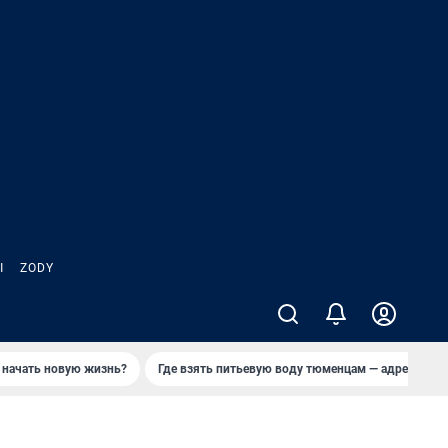
Ы
ZODY
 начать новую жизнь?
Где взять питьевую воду тюменцам — адреса