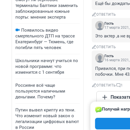
Ещё бы дождатьс
терминалы Балтики заменить
заблокированные южные
ОТВЕТИТЬ
порты: мнение эксперта
Гость
17 марта 2021,
Появилось видео
смертельного ДТП на трассе
Это актер ,а не в
Екатеринбург — Тюмень, где
погибли пять человек
ОТВЕТИТЬ
Гость
Школьники начнут учиться по
16 марта 2021,
новой программе: что
Привился, при п
изменится с 1 сентября
побочки. Мне 43
Россияне всё чаще
ОТВЕТИТЬ
1
пользуются наличными
деньгами. Почему?
Показат
Получай нагр
Путин вывел крипту из тени.
Гость
Что изменит новый закон о
16 марта 2021,
легализации цифровых валют
Коронавирус но
в России