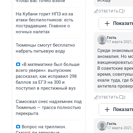
всюду
чтобы вас точно взяли
ОТВЕТИТЬ
1
На Кубани горит НПЗ из-за
атаки беспилотников: есть
Показат
пострадавшие. Главное о
ночных налетах
Гость
17 марта 2021,
Тюменцы смогут бесплатно
Среди знакомых 
набрать питьевую воду
аномалия. Но мож
вакцинироваться
«В математике был больше
В советские врем
всего уверен»: выпускник
время, советуеш
рассказал, как исправил 298
ехали туда, где 
баллов за ЕГЭ на 300 и
антитела провер
поступил в престижный вуз
ОТВЕТИТЬ
2
Самосвал снес надземник под
Тюменью — трасса полностью
Показат
перекрыта
Гость
Вопрос на триллион.
17 марта 2021,
Смогут ли зерновые