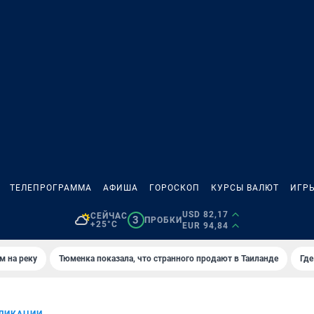
ТЕЛЕПРОГРАММА
АФИША
ГОРОСКОП
КУРСЫ ВАЛЮТ
ИГР
USD 82,17
СЕЙЧАС
3
ПРОБКИ
+25°C
EUR 94,84
м на реку
Тюменка показала, что странного продают в Таиланде
Где