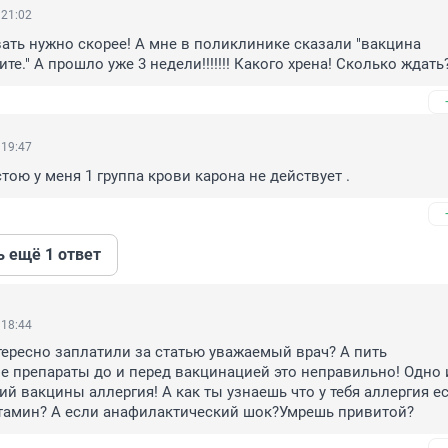
 21:02
ать нужно скорее! А мне в поликлинике сказали "вакцина 
те." А прошло уже 3 недели!!!!!!! Какого хрена! Сколько ждать
 19:47
тою у меня 1 группа крови карона не действует .
ь ещё 1 ответ
 18:44
ересно заплатили за статью уважаемый врач? А пить 
 препараты до и перед вакцинацией это неправильно! Одно и
й вакцины аллергия! А как ты узнаешь что у тебя аллергия ес
тамин? А если анафилактический шок?Умрешь привитой?