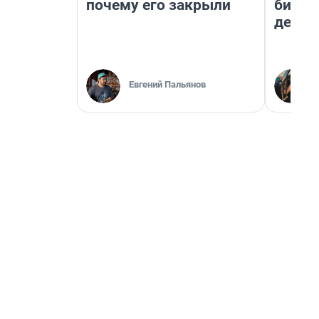
почему его закрыли
бизне
дешев
Евгений Пальянов