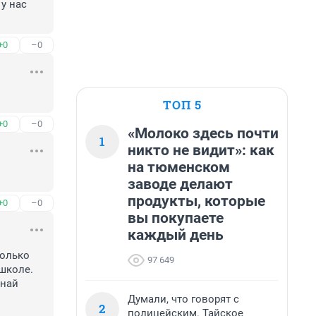
 нас 
+0
–0
ТОП 5
+0
–0
«Молоко здесь почти
1
никто не видит»: как
на тюменском
заводе делают
продукты, которые
+0
–0
вы покупаете
каждый день
олько 
97 649
школе. 
най 
Думали, что говорят с
2
полицейским. Тайское