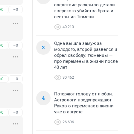
следствие раскрыло детали
+0
–0
зверского убийства брата и
сестры из Тюмени
40 213
Одна вышла замуж за
+0
–0
3
молодого, второй развелся и
обрел свободу: тюменцы —
про перемены в жизни после
40 лет
30 462
+0
–0
Потеряют голову от любви.
4
Астрологи предупреждают
Раков о переменах в жизни
уже в августе
+0
–0
26 696