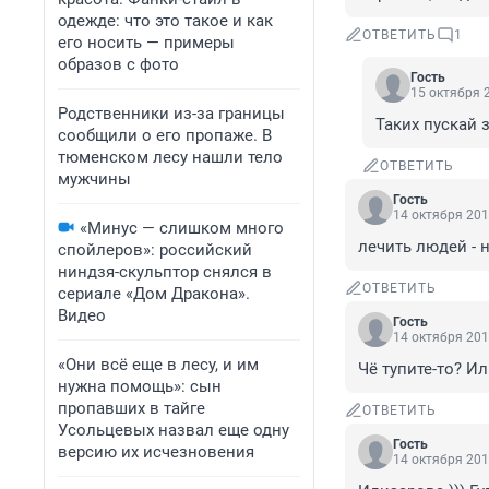
одежде: что это такое и как
ОТВЕТИТЬ
1
его носить — примеры
образов с фото
Гость
15 октября 2
Родственники из-за границы
Таких пускай 
сообщили о его пропаже. В
тюменском лесу нашли тело
ОТВЕТИТЬ
мужчины
Гость
14 октября 201
«Минус — слишком много
лечить людей - 
спойлеров»: российский
ниндзя-скульптор снялся в
ОТВЕТИТЬ
сериале «Дом Дракона».
Видео
Гость
14 октября 201
«Они всё еще в лесу, и им
Чё тупите-то? И
нужна помощь»: сын
пропавших в тайге
ОТВЕТИТЬ
Усольцевых назвал еще одну
Гость
версию их исчезновения
14 октября 201