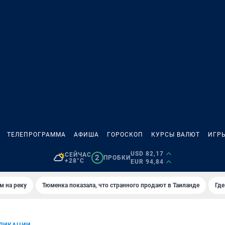
ТЕЛЕПРОГРАММА
АФИША
ГОРОСКОП
КУРСЫ ВАЛЮТ
ИГР
USD 82,17
СЕЙЧАС
2
ПРОБКИ
+28°C
EUR 94,84
м на реку
Тюменка показала, что странного продают в Таиланде
Где