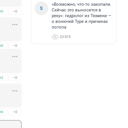
«Возможно, что-то закопали.
5
Сейчас это выносится в
+0
–0
реку»: гидролог из Тюмени —
о вонючей Туре и причинах
потопа
23 815
+0
–0
+2
–0
+0
–0