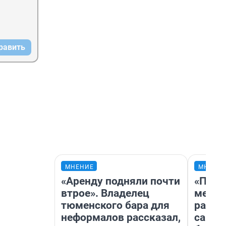
равить
МНЕНИЕ
МНЕНИ
«Аренду подняли почти
«Поку
втрое». Владелец
мешке
тюменского бара для
расска
неформалов рассказал,
самом