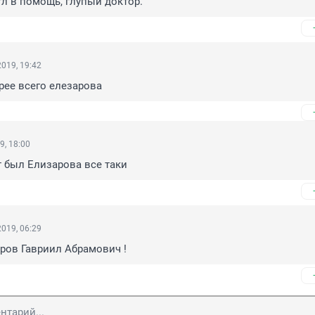
угл в помощь, глупый доктор.
019, 19:42
рее всего елезарова
9, 18:00
 был Елизарова все таки
019, 06:29
ров Гавриил Абрамович !