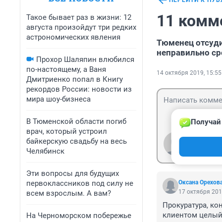
ПЕРЕЙТИ К ПУ
11 комм
Такое бывает раз в жизни: 12
августа произойдут три редких
астрономических явления
Тюменец отсуди
неправильно ср
Прохор Шаляпин влюбился
по-настоящему, а Ваня
14 октября 2019, 15:55
Дмитриенко попал в Книгу
рекордов России: новости из
мира шоу-бизнеса
В Тюменской области погиб
Получай
врач, который устроил
байкерскую свадьбу на весь
Гость
Войти
Челябинск
Эти вопросы для будущих
первоклассников под силу не
Оксана Орехов
17 октября 201
всем взрослым. А вам?
Прокуратура, кон
клиентом целый 
На Черноморском побережье