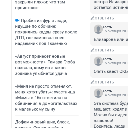
центра Илизаров
закрыли пляжи: что там
остаётся истинн
происходит
ОТВЕТИТЬ
Пробка из фур и люди,
идущие по обочине:
Гость
15 октября 201
появились кадры сразу после
ДТП, где самосвал снес
Елизарова или 
надземник под Тюменью
ОТВЕТИТЬ
«Август принесет новые
Гость
возможности»: Тамара Глоба
15 октября 201
назвала, кому из знаков
Опять квест ОКБ-2
зодиака улыбнется удача
ОТВЕТИТЬ
«Меня не просто отменяют,
Гость
меня хотят убить»: участница
14 октября 201
«Мамы в 16» ответила на
обвинения в домогательствах
Эта система буд
к маленькому сыну
мешают: ходят и
Молча бы сидели
нашолси!

Дофаминовый шик, блеск,
Боритесь, люди!
красота. Фанки-стайл в