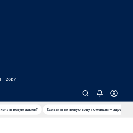
Ы
ZODY
 начать новую жизнь?
Где взять питьевую воду тюменцам — адреса