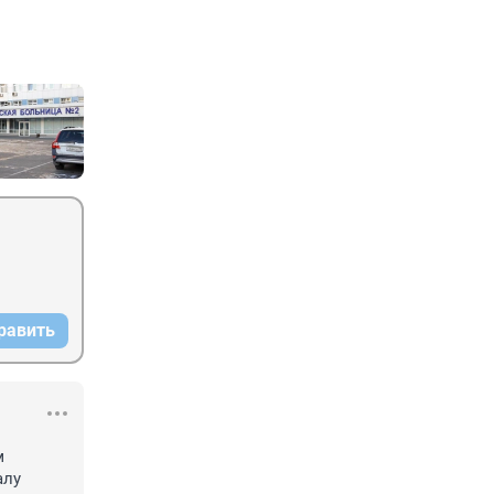
равить
 
лу 