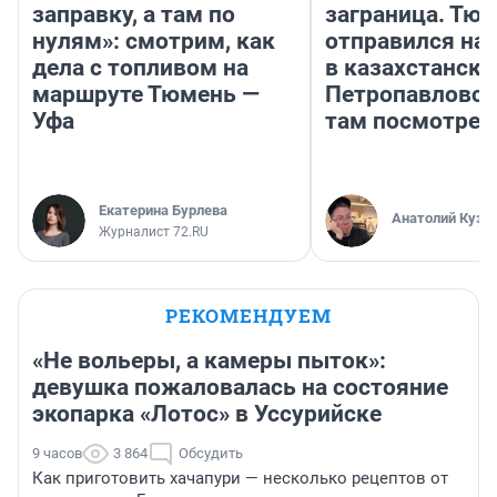
заправку, а там по
заграница. Тю
нулям»: смотрим, как
отправился на
дела с топливом на
в казахстански
маршруте Тюмень —
Петропавловск
Уфа
там посмотрет
Екатерина Бурлева
Анатолий Кузн
Журналист 72.RU
РЕКОМЕНДУЕМ
«Не вольеры, а камеры пыток»:
девушка пожаловалась на состояние
экопарка «Лотос» в Уссурийске
9 часов
3 864
Обсудить
Как приготовить хачапури — несколько рецептов от