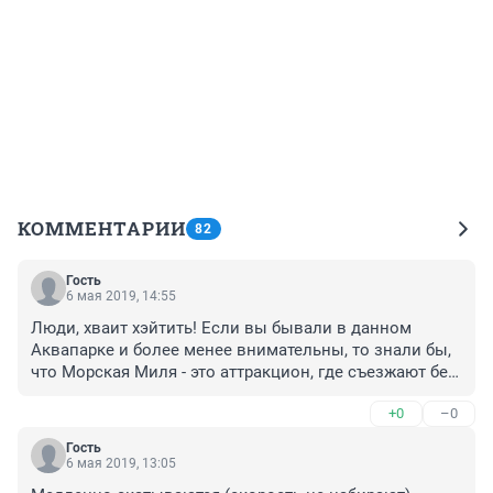
КОММЕНТАРИИ
82
Гость
6 мая 2019, 14:55
Люди, хваит хэйтить! Если вы бывали в данном 
Аквапарке и более менее внимательны, то знали бы, 
что Морская Миля - это аттракцион, где съезжают без 
круга. Исходя из текста, очевидно, что виной всему 
+0
–0
стала халатность инструкторов. Знакомые говорили, 
что иногда камеры выходят из строя, возможно так 
Гость
было и в тот день. Сам скатывался с этой горки, она 
6 мая 2019, 13:05
внутри большого диаметра. За счёт массы и скорости 