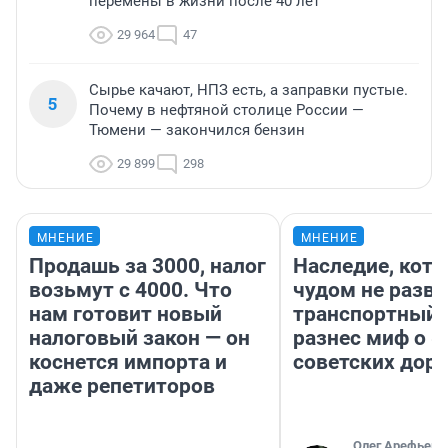
перемены в жизни после 40 лет
29 964
47
Сырье качают, НПЗ есть, а заправки пустые.
5
Почему в нефтяной столице России —
Тюмени — закончился бензин
29 899
298
МНЕНИЕ
МНЕНИЕ
Продашь за 3000, налог
Наследие, кото
возьмут с 4000. Что
чудом не разва
нам готовит новый
транспортный 
налоговый закон — он
разнес миф о 
коснется импорта и
советских доро
даже репетиторов
Олег Арефьев