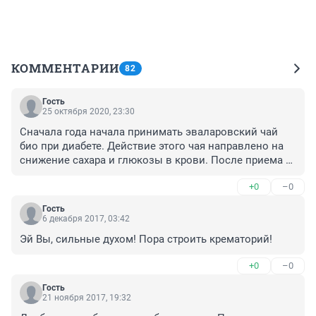
КОММЕНТАРИИ
82
Гость
25 октября 2020, 23:30
Сначала года начала принимать эваларовский чай 
био при диабете. Действие этого чая направлено на 
снижение сахара и глюкозы в крови. После приема 
курса в два месяца улучшаются анализы крови, 
+0
–0
эффект от лечения сохраняется некоторое время. 
Также он укрепляет стенки сосудов и снижает 
Гость
холестерин.
6 декабря 2017, 03:42
Эй Вы, сильные духом! Пора строить крематорий!
+0
–0
Гость
21 ноября 2017, 19:32