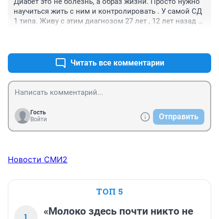
Диабет это не болезнь, а образ жизни. Просто нужно 
научиться жить с ним и контролировать . У самой СД 
1 типа. Живу с этим диагнозом 27 лет , 12 лет назад 
родила здорового ребёнка. А от нашего государства 
+0
–0
ждать не чего, хоть инвалид ты или нет. Ни кто ни 
кому не нужен, нужно расчитывать только на себя.
Читать все комментарии
Гость
Отправить
Войти
Новости СМИ2
ТОП 5
«Молоко здесь почти никто не
1