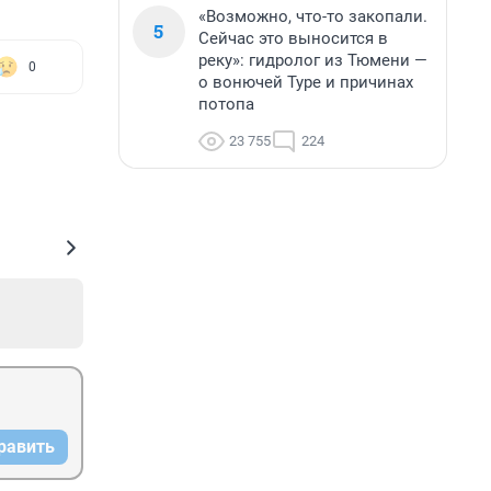
«Возможно, что-то закопали.
5
Сейчас это выносится в
реку»: гидролог из Тюмени —
0
о вонючей Туре и причинах
потопа
23 755
224
равить