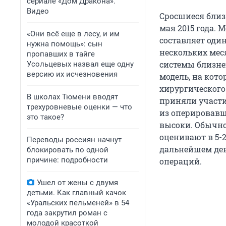
сериале «Дом Дракона».
Видео
Сросшиеся близ
мая 2015 года. 
«Они всё еще в лесу, и им
составляет один
нужна помощь»: сын
нескольких мес
пропавших в тайге
системы близне
Усольцевых назвал еще одну
версию их исчезновения
модель, на кот
хирургического 
В школах Тюмени вводят
приняли участи
трехуровневые оценки — что
из оперировавш
это такое?
высоки. Обычно
оценивают в 5-
Переводы россиян начнут
дальнейшем дев
блокировать по одной
причине: подробности
операций.
Ушел от жены с двумя
детьми. Как главный качок
«Уральских пельменей» в 54
года закрутил роман с
молодой красоткой