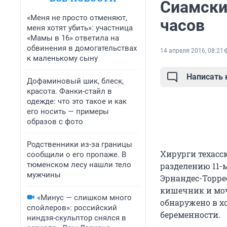
Сиамски
«Меня не просто отменяют,
часов
меня хотят убить»: участница
«Мамы в 16» ответила на
обвинения в домогательствах
14 апреля 2016, 08:21
к маленькому сыну
Написать
Дофаминовый шик, блеск,
красота. Фанки-стайл в
одежде: что это такое и как
его носить — примеры
образов с фото
Родственники из-за границы
Хирурги техасс
сообщили о его пропаже. В
тюменском лесу нашли тело
разделению 11-
мужчины
Эрнандес-Торре
кишечник и моч
«Минус — слишком много
обнаружено в х
спойлеров»: российский
беременности.
ниндзя-скульптор снялся в