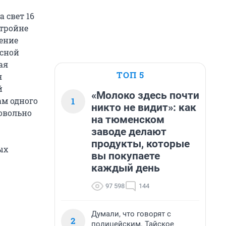
 свет 16
 тройне
чение
осной
ая
ТОП 5
я
й
«Молоко здесь почти
1
ам одного
никто не видит»: как
овольно
на тюменском
заводе делают
продукты, которые
ых
вы покупаете
каждый день
97 598
144
Думали, что говорят с
2
полицейским. Тайское