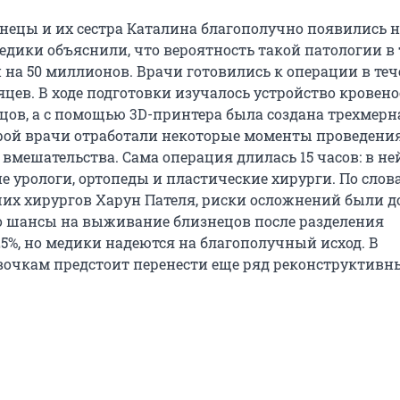
нецы и их сестра Каталина благополучно появились на
Медики объяснили, что вероятность такой патологии в
 на 50 миллионов. Врачи готовились к операции в те
яцев. В ходе подготовки изучалось устройство кровен
цов, а с помощью 3D-принтера была создана трехмерн
орой врачи отработали некоторые моменты проведени
вмешательства. Сама операция длилась 15 часов: в не
е урологи, ортопеды и пластические хирурги. По слов
их хирургов Харун Пателя, риски осложнений были д
 шансы на выживание близнецов после разделения
25%, но медики надеются на благополучный исход. В
очкам предстоит перенести еще ряд реконструктивн