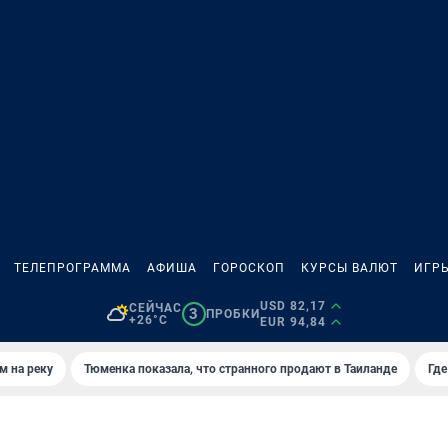
ТЕЛЕПРОГРАММА
АФИША
ГОРОСКОП
КУРСЫ ВАЛЮТ
ИГР
USD 82,17
СЕЙЧАС
3
ПРОБКИ
+26°C
EUR 94,84
м на реку
Тюменка показала, что странного продают в Таиланде
Где