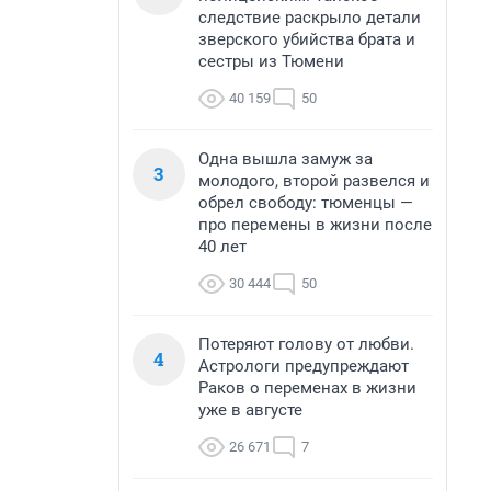
следствие раскрыло детали
зверского убийства брата и
сестры из Тюмени
40 159
50
Одна вышла замуж за
3
молодого, второй развелся и
обрел свободу: тюменцы —
про перемены в жизни после
40 лет
30 444
50
Потеряют голову от любви.
4
Астрологи предупреждают
Раков о переменах в жизни
уже в августе
26 671
7