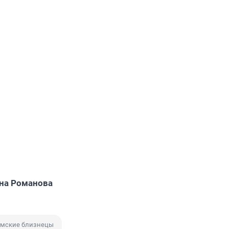
на Романова
мские близнецы