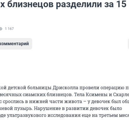
х близнецов разделили за 15
1 167
 комментарий
кой детской больницы Дрисколла провели операцию п
месячных сиамских близнецов. Тела Ксимены и Скарл
с срослись в нижней части живота – у девочек был о
евой пузырь. Нарушение в развитии девочек было
оде ультразвукового исследования еще на третьем мес