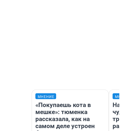
МНЕНИЕ
МНЕНИ
«Покупаешь кота в
Насле
мешке»: тюменка
чудом
рассказала, как на
транс
самом деле устроен
разне