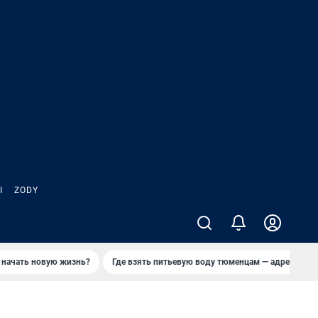
Ы
ZODY
 начать новую жизнь?
Где взять питьевую воду тюменцам — адреса