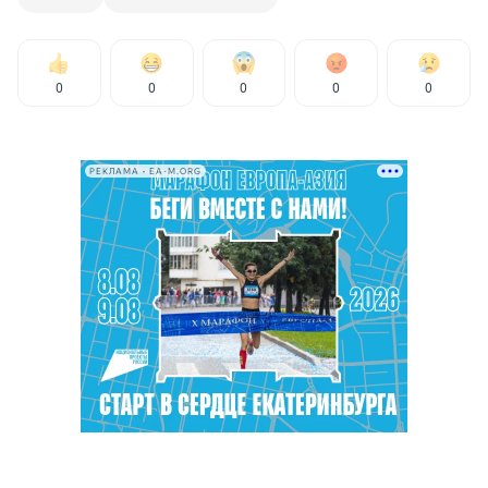
0
0
0
0
0
РЕКЛАМА • EA-M.ORG