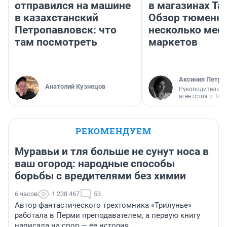
отправился на машине
в магазинах Та
в казахстанский
Обзор тюменки
Петропавловск: что
несколько мес
там посмотреть
маркетов
Аксиния Петро
Анатолий Кузнецов
Руководитель м
агентства в Тю
РЕКОМЕНДУЕМ
Муравьи и тля больше не сунут носа в
ваш огород: народные способы
борьбы с вредителями без химии
6 часов
1 238 467
53
Автор фантастического трехтомника «Трилунье»
работала в Перми преподавателем, а первую книгу
написала на спор — ее история