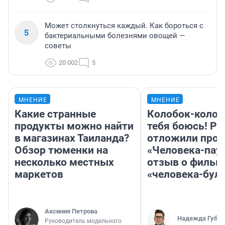
Может столкнуться каждый. Как бороться с
5
бактериальными болезнями овощей —
советы
20 002
5
МНЕНИЕ
МНЕНИЕ
Какие странные
Колобок-колобо
продукты можно найти
тебя боюсь! Ра
в магазинах Таиланда?
отложили прок
Обзор тюменки на
«Человека-пау
несколько местных
отзыв о фильм
маркетов
«человека-бул
Аксиния Петрова
Надежда Губар
Руководитель модельного