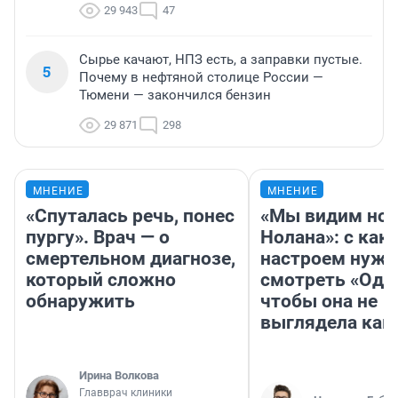
29 943
47
Сырье качают, НПЗ есть, а заправки пустые.
5
Почему в нефтяной столице России —
Тюмени — закончился бензин
29 871
298
МНЕНИЕ
МНЕНИЕ
«Спуталась речь, понес
«Мы видим нов
пургу». Врач — о
Нолана»: с как
смертельном диагнозе,
настроем нужн
который сложно
смотреть «Оди
обнаружить
чтобы она не
выглядела как
Ирина Волкова
Главврач клиники