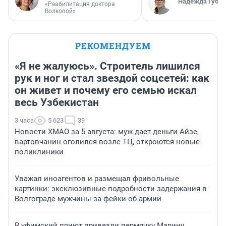
Надежда Губар
«Реабилитация доктора
Волковой»
РЕКОМЕНДУЕМ
«Я не жалуюсь». Строитель лишился
рук и ног и стал звездой соцсетей: как
он живет и почему его семью искал
весь Узбекистан
3 часа
5 623
39
Новости ХМАО за 5 августа: муж дает деньги Айзе,
вартовчанин оголился возле ТЦ, откроются новые
поликлиники
Уважал иноагентов и размещал фривольные
картинки: эксклюзивные подробности задержания в
Волгограде мужчины за фейки об армии
В уфимский приют привезли пермячку Марину,