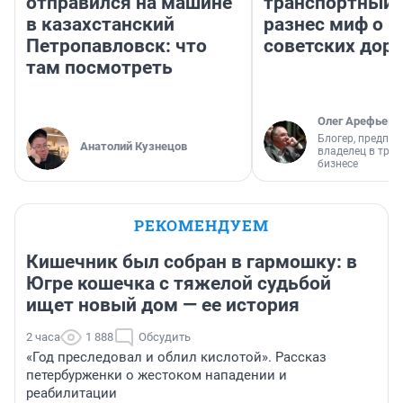
отправился на машине
транспортный 
в казахстанский
разнес миф о 
Петропавловск: что
советских доро
там посмотреть
Олег Арефьев
Блогер, предпри
Анатолий Кузнецов
владелец в тра
бизнесе
РЕКОМЕНДУЕМ
Кишечник был собран в гармошку: в
Югре кошечка с тяжелой судьбой
ищет новый дом — ее история
2 часа
1 888
Обсудить
«Год преследовал и облил кислотой». Рассказ
петербурженки о жестоком нападении и
реабилитации