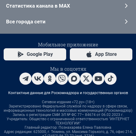
Статистика канала в MAX
Все города сети
Мобильное приложение
Google Play
App Store
Мы в соцсетях
Контактные данные для Роскомнадзора и государственных органов
Сетевое издание «72.ру» (18+)
Зарегистрировано Федеральной службой по надзору в сфере связи,
информационных технологий и массовых коммуникаций (Роскомнадзор)
Запись о регистрации СМИ ЭЛ № ФС 77– 84674 от 06.02.2023 г.
Учредитель: Общество с ограниченной ответственностью "ИНТЕРНЕТ
ТЕХНОЛОГИИ"
Главный редактор: Познахарева Елена Павловна
Адрес редакции: 625000, г. Тюмень, ул. Максима Горького, д. 76, офис 214,