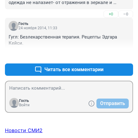
одежда не налазиет- от отражения в зеркале и 
стоимости новой одежду рыдаешь - решаешь кушать 
+0
–0
правильно и идешь в магазин купить рыбу и овощи- 
от увиденных цен на продукты рыдаешь еще больше - 
Гость
суммируешь : одежда, продукты,ЖКХ ,транспорт 
24 ноября 2014, 11:33
сопоставляешь с зарплатой- уже не рыдаешь ,а 
Гугл: Безлекарственная терапия. Рецепты Эдгара 
стонешь,но не от удовольствия- стресс утраивается- 
Кейси.
задумчиво и печально съедаешь шоколадку, 
мармеладку и еще чего -нибудь.... Все, тупик!
+0
–0
Читать все комментарии
Гость
Отправить
Войти
Новости СМИ2