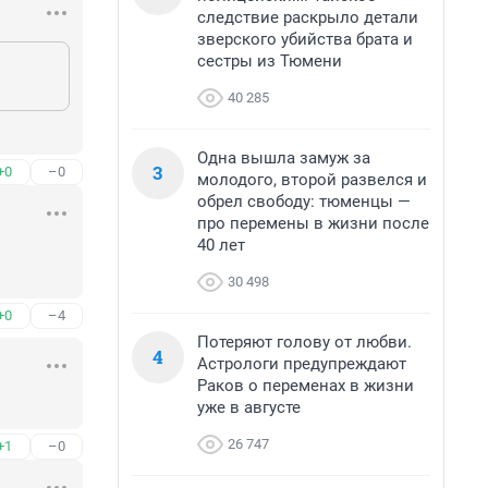
следствие раскрыло детали
зверского убийства брата и
сестры из Тюмени
40 285
Одна вышла замуж за
3
+0
–0
молодого, второй развелся и
обрел свободу: тюменцы —
про перемены в жизни после
40 лет
30 498
+0
–4
Потеряют голову от любви.
4
Астрологи предупреждают
Раков о переменах в жизни
уже в августе
26 747
+1
–0