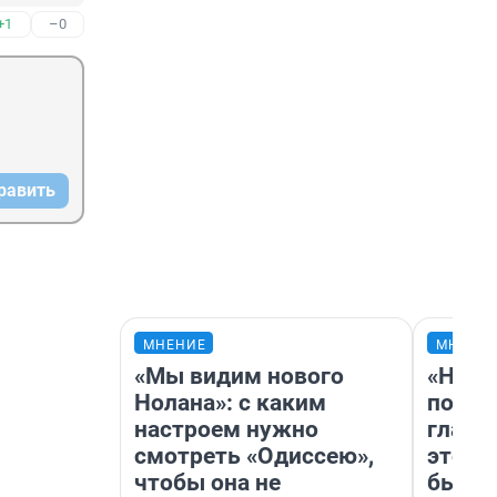
+1
–0
равить
МНЕНИЕ
МНЕНИ
«Мы видим нового
«Нико
Нолана»: с каким
побед
настроем нужно
главн
смотреть «Одиссею»,
этого
чтобы она не
бьет 