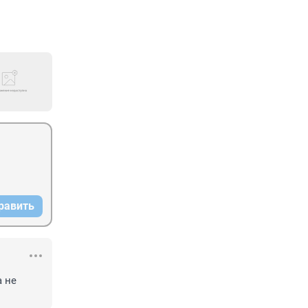
равить
 не 