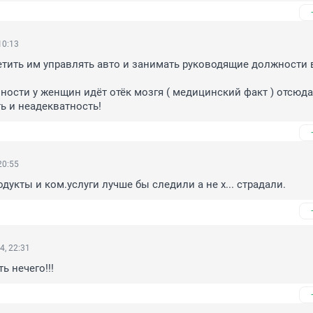
10:13
тить им управлять авто и занимать руководящие должности в
ности у женщин идёт отёк мозгя ( медицинский факт ) отсюда 
ь и неадекватность!
20:55
дукты и ком.услуги лучше бы следили а не х... страдали.
4, 22:31
ь нечего!!!