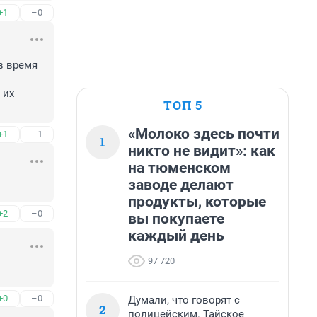
+1
–0
 время 
их 
ТОП 5
«Молоко здесь почти
+1
–1
1
никто не видит»: как
на тюменском
заводе делают
продукты, которые
+2
–0
вы покупаете
каждый день
97 720
+0
–0
Думали, что говорят с
2
полицейским. Тайское