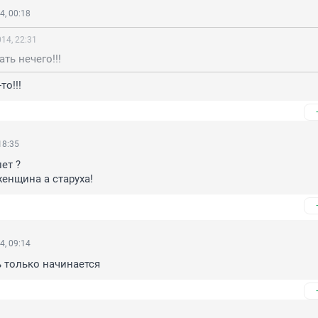
4, 00:18
14, 22:31
ть нечего!!!
то!!!
18:35
т ?

женщина а старуха!
4, 09:14
ь только начинается