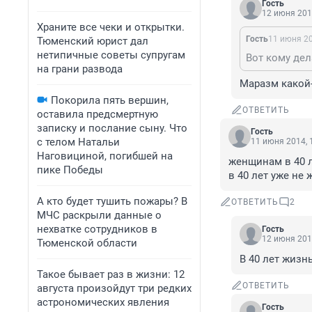
Гость
12 июня 201
Храните все чеки и открытки.
Гость
11 июня 20
Тюменский юрист дал
нетипичные советы супругам
Вот кому дела
на грани развода
Маразм какой-
Покорила пять вершин,
ОТВЕТИТЬ
оставила предсмертную
записку и послание сыну. Что
Гость
с телом Натальи
11 июня 2014, 
Наговициной, погибшей на
женщинам в 40 ле
пике Победы
в 40 лет уже не 
А кто будет тушить пожары? В
ОТВЕТИТЬ
2
МЧС раскрыли данные о
нехватке сотрудников в
Гость
12 июня 201
Тюменской области
В 40 лет жизн
Такое бывает раз в жизни: 12
ОТВЕТИТЬ
августа произойдут три редких
астрономических явления
Гость