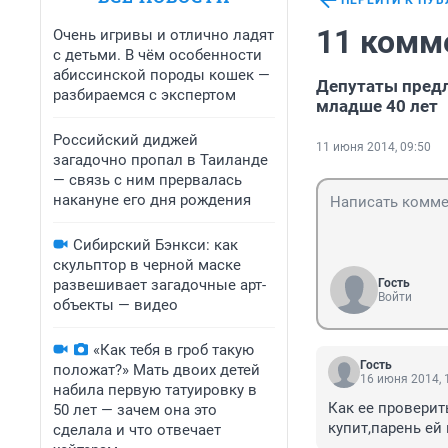
ПЕРЕЙТИ К ПУ
11 комм
Очень игривы и отлично ладят
с детьми. В чём особенности
абиссинской породы кошек —
Депутаты пред
разбираемся с экспертом
младше 40 лет
Российский диджей
11 июня 2014, 09:50
загадочно пропал в Таиланде
— связь с ним прервалась
накануне его дня рождения
Сибирский Бэнкси: как
скульптор в черной маске
развешивает загадочные арт-
Гость
Войти
объекты — видео
«Как тебя в гроб такую
Гость
положат?» Мать двоих детей
16 июня 2014, 
набила первую татуировку в
Как ее проверить
50 лет — зачем она это
купит,парень ей 
сделала и что отвечает