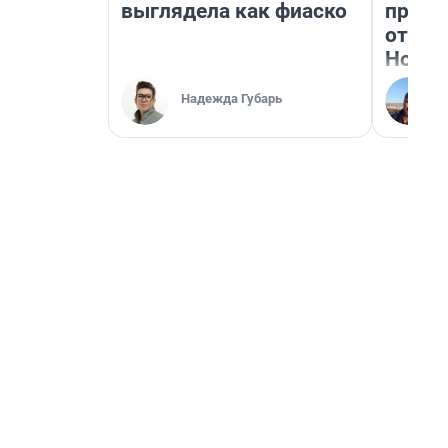
выглядела как фиаско
прока
отзыв
Нолан
Надежда Губарь