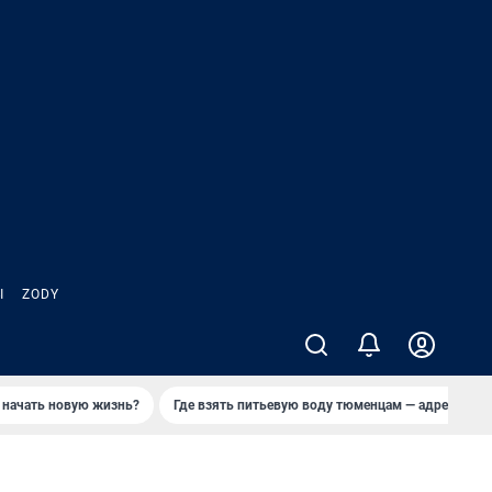
Ы
ZODY
 начать новую жизнь?
Где взять питьевую воду тюменцам — адреса