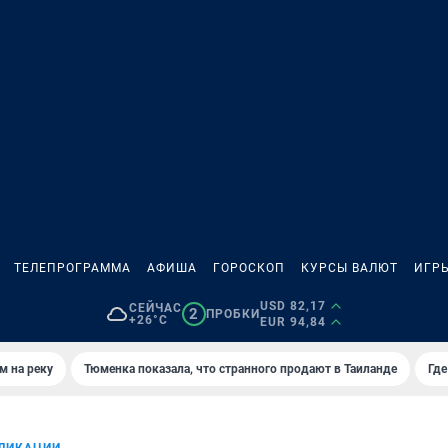
ТЕЛЕПРОГРАММА
АФИША
ГОРОСКОП
КУРСЫ ВАЛЮТ
ИГР
USD 82,17
СЕЙЧАС
2
ПРОБКИ
+26°C
EUR 94,84
м на реку
Тюменка показала, что странного продают в Таиланде
Где