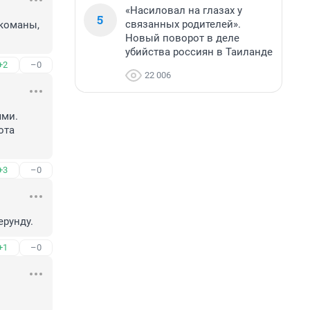
«Насиловал на глазах у
5
связанных родителей».
команы, 
Новый поворот в деле
убийства россиян в Таиланде
+2
–0
22 006
ми.

та 
+3
–0
ерунду.
+1
–0