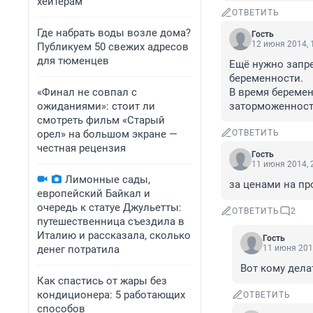
хейтерам
ОТВЕТИТЬ
Где набрать воды возле дома?
Гость
12 июня 2014, 
Публикуем 50 свежих адресов
для тюменцев
Ещё нужно запре
беременности.

«Финал не совпал с
В время беремен
ожиданиями»: стоит ли
заторможенност
смотреть фильм «Старый
орел» на большом экране —
ОТВЕТИТЬ
честная рецензия
Гость
11 июня 2014, 
Лимонные сады,
за ценами на про
европейский Байкал и
очередь к статуе Джульетты:
ОТВЕТИТЬ
2
путешественница съездила в
Италию и рассказала, сколько
Гость
денег потратила
11 июня 201
Вот кому делат
Как спастись от жары без
кондиционера: 5 работающих
ОТВЕТИТЬ
способов