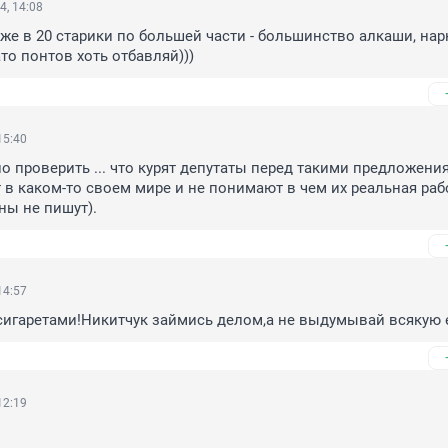
4, 14:08
же в 20 старики по большей части - большинство алкаши, нар
то понтов хоть отбавляй)))
15:40
о проверить ... что курят депутаты перед такими предложения
 в каком-то своем мире и не понимают в чем их реальная рабо
ны не пишут).
14:57
сигаретами!Никитчук займись делом,а не выдумывай всякую 
12:19