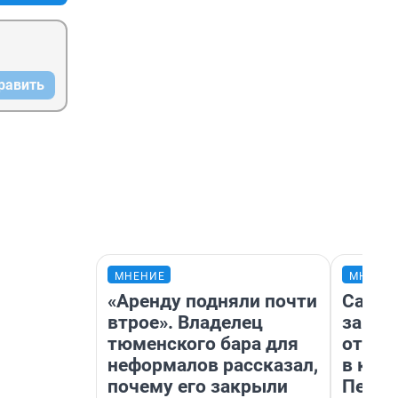
равить
МНЕНИЕ
МНЕНИ
«Аренду подняли почти
Самая
втрое». Владелец
загра
тюменского бара для
отпра
неформалов рассказал,
в каз
почему его закрыли
Петро