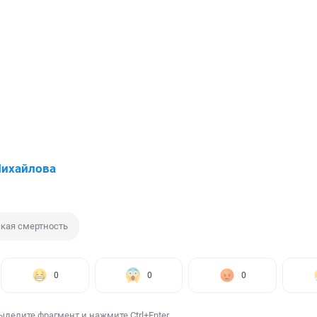
Михайлова
кая смертность
0
0
0
ыделите фрагмент и нажмите Ctrl+Enter