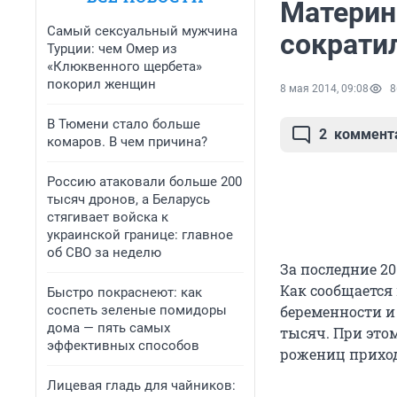
Материнс
Самый сексуальный мужчина
сократил
Турции: чем Омер из
«Клюквенного щербета»
покорил женщин
8 мая 2014, 09:08
8
В Тюмени стало больше
2
коммент
комаров. В чем причина?
Россию атаковали больше 200
тысяч дронов, а Беларусь
стягивает войска к
украинской границе: главное
об СВО за неделю
За последние 20
Как сообщается 
Быстро покраснеют: как
соспеть зеленые помидоры
беременности и 
дома — пять самых
тысяч. При это
эффективных способов
рожениц приход
Лицевая гладь для чайников: