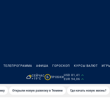
ТЕЛЕПРОГРАММА
АФИША
ГОРОСКОП
КУРСЫ ВАЛЮТ
ИГР
USD 81,41
СЕЙЧАС
6
ПРОБКИ
+19°C
EUR 94,06
еку
Открыли новую развязку в Тюмени
Где начать новую жизнь?