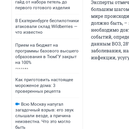
Эксперты отмеч
гайд от набора петель до
первого готового изделия
большим шагом в
мире происходит
В Екатеринбурге беспилотники
должно быть, –
атаковали склад Wildberries —
необходимо док
что известно
событий, опред
данным ВОЗ, 28
Прием на бюджет на
заболевания, н
программы базового высшего
образования в ТюмГУ закрыт
инфекции, усуг
на 100%
Как приготовить настоящее
мороженое дома: 3
проверенных рецепта
Всю Москву напугал
загадочный взрыв: его звук
слышали везде, а причина
неизвестна. Что это могло
быть