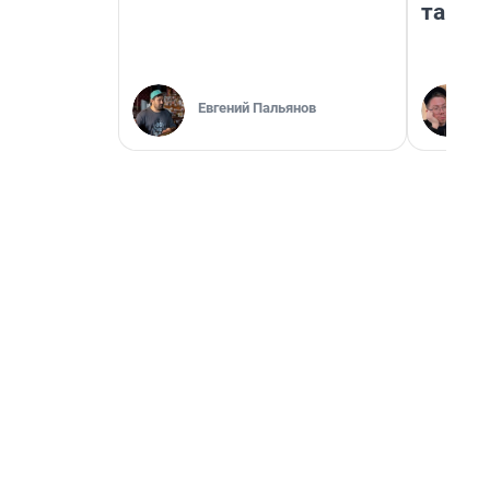
там п
Евгений Пальянов