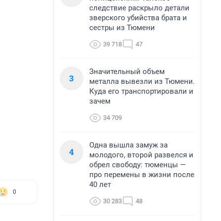
следствие раскрыло детали
зверского убийства брата и
сестры из Тюмени
39 718
47
Значительный объем
3
металла вывезли из Тюмени.
Куда его транспортировали и
зачем
34 709
Одна вышла замуж за
4
молодого, второй развелся и
обрел свободу: тюменцы —
про перемены в жизни после
40 лет
0
30 283
48