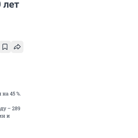
 лет
на 45 %.
ду – 289
ин и