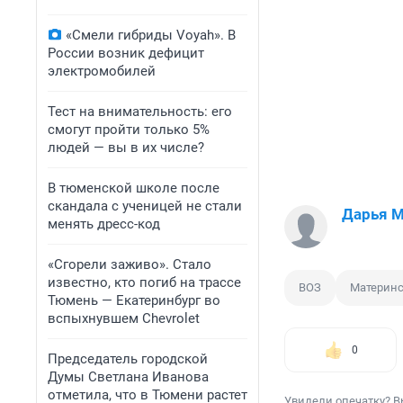
«Смели гибриды Voyah». В
России возник дефицит
электромобилей
Тест на внимательность: его
смогут пройти только 5%
людей — вы в их числе?
В тюменской школе после
скандала с ученицей не стали
Дарья 
менять дресс-код
«Сгорели заживо». Стало
известно, кто погиб на трассе
ВОЗ
Материнс
Тюмень — Екатеринбург во
вспыхнувшем Chevrolet
0
Председатель городской
Думы Светлана Иванова
отметила, что в Тюмени растет
Увидели опечатку? В