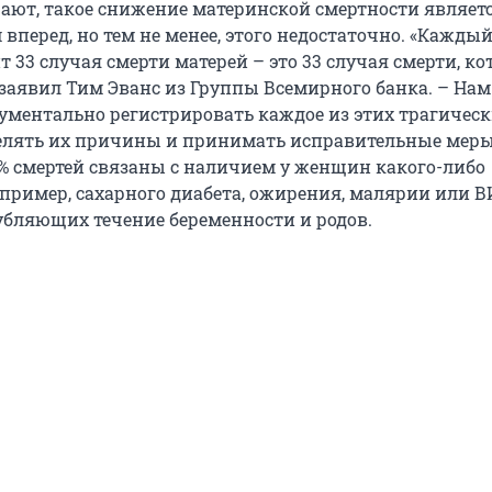
ают, такое снижение материнской смертности являет
перед, но тем не менее, этого недостаточно. «Каждый
 33 случая смерти матерей – это 33 случая смерти, ко
 заявил Тим Эванс из Группы Всемирного банка. – Нам
ументально регистрировать каждое из этих трагичес
елять их причины и принимать исправительные меры
% смертей связаны с наличием у женщин какого-либо
апример, сахарного диабета, ожирения, малярии или В
убляющих течение беременности и родов.