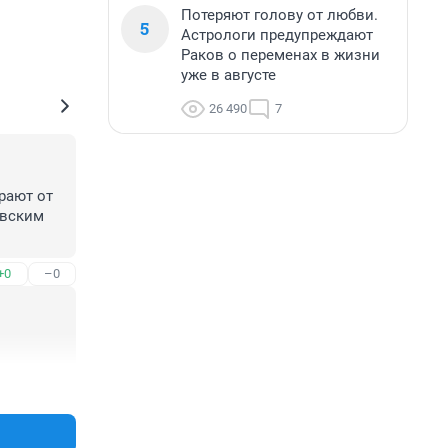
Потеряют голову от любви.
5
Астрологи предупреждают
Раков о переменах в жизни
уже в августе
26 490
7
ают от 
вским 
+0
–0
+0
–0