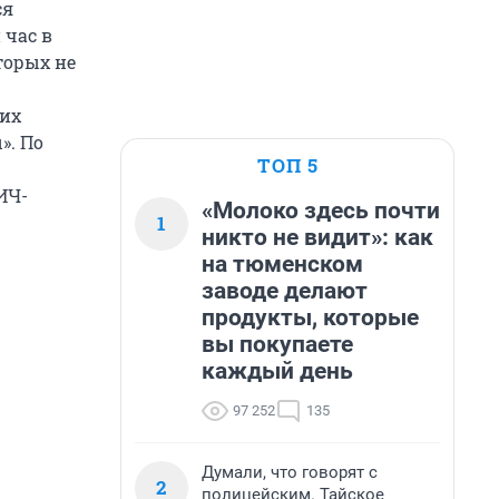
ся
 час в
торых не
ких
». По
ТОП 5
ИЧ-
«Молоко здесь почти
1
никто не видит»: как
на тюменском
заводе делают
продукты, которые
вы покупаете
каждый день
97 252
135
Думали, что говорят с
2
полицейским. Тайское