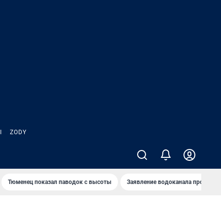
Ы
ZODY
Тюменец показал паводок с высоты
Заявление водоканала про запа