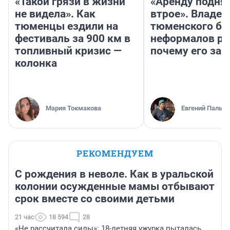
«Такой грязи в жизни
«Аренду подня
не видела». Как
втрое». Владел
тюменцы ездили на
тюменского ба
фестиваль за 900 км в
неформалов ра
топливный кризис —
почему его за
колонка
Мария Токмакова
Евгений Пальян
РЕКОМЕНДУЕМ
С рождения в неволе. Как в уральской
колонии осужденные мамы отбывают
срок вместе со своими детьми
21 час
18 594
28
«Не рассчитала силы»: 18-летняя ужурка пыталась