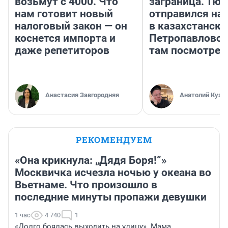
возьмут с 4000. Что
заграница. Тю
нам готовит новый
отправился на
налоговый закон — он
в казахстански
коснется импорта и
Петропавловск
даже репетиторов
там посмотрет
Анастасия Завгородняя
Анатолий Кузн
РЕКОМЕНДУЕМ
«Она крикнула: „Дядя Боря!“»
Москвичка исчезла ночью у океана во
Вьетнаме. Что произошло в
последние минуты пропажи девушки
1 час
4 740
1
«Долго боялась выходить на улицу». Мама