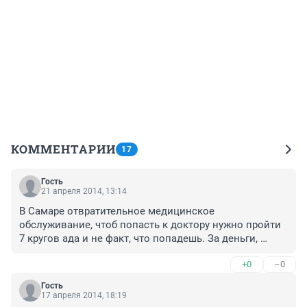
КОММЕНТАРИИ
17
Гость
21 апреля 2014, 13:14
В Самаре отвратительное медицинское 
обслуживание, чтоб попасть к доктору нужно пройти 
7 кругов ада и не факт, что попадешь. За деньги, 
проблема другая, горе неучи (не все конечно, но 
+0
–0
большинство) сидят в кабинетах и ждут, что им 
деньги за прием будут башлять, а они тебе туфту на 
Гость
уши вешать. Как обычному человеку не сведущему в 
17 апреля 2014, 18:19
этих делах, выбрать доктора, чтоб он тебе, за твои же 