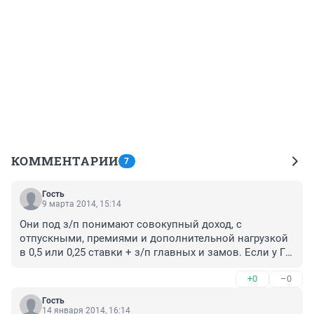
КОММЕНТАРИИ
7
Гость
9 марта 2014, 15:14
Они под з/п понимают совокупный доход, с 
отпускными, премиями и дополнительной нагрузкой 
в 0,5 или 0,25 ставки + з/п главных и замов. Если у ГВ 
з/п 300 000, а премия и того больше, а годовая премия 
+0
–0
под миллион, так о чем говорить. Так бы и писали з/п 
главных врачей и замов выросла. Раньше главный 
Гость
врач не мог получать намного больше остальных 
14 января 2014, 16:14