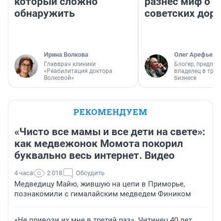
который сложно
разнес миф о 
обнаружить
советских доро
Ирина Волкова
Олег Арефьев
Главврач клиники
Блогер, предпри
«Реабилитация доктора
владелец в тра
Волковой»
бизнесе
РЕКОМЕНДУЕМ
«Чисто все мамы и все дети на свете»:
как медвежонок Момота покорил
буквально весь интернет. Видео
4 часа
2 018
Обсудить
Медведицу Майю, жившую на цепи в Приморье,
познакомили с гималайским медведем Фиником
«Не привози их мне в третий раз». Читинец 40 лет