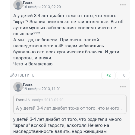
Гость
16 ноября 2013, 02:20
А у детей 3-4 лет диабет тоже от того, что много 
"жрут"? Знания нисколько не таинственные. Вы об 
аутоиммунных заболеваниях совсем ничего не 
слышали???

А мы - да, не болеем. При очень плохой 
наследственности к 45 годам избавились 
буквально ото всех хронических болячек. И дети 
здоровы, и внуки.

Чего и Вам желаю.
+2
–0
ОТВЕТИТЬ
Гость
19 ноября 2013, 11:01
Гость
16 ноября 2013, 02:20
А у детей 3-4 лет диабет тоже от того, что много "жрут"? Знания нисколько не таинственные. Вы об аутоиммунных заболеваниях совсем ничего не слышали??? А мы - да, не болеем. При очень плохой наследственности к 45 годам избавились буквально ото всех хронических болячек. И дети здоровы, и внуки. Чего и Вам желаю.
у детей 3-4 лет диабет от того, что родители много 
"жрали" всякой гадости, алкоголя.Нечего на 
наследственность валить, надо женщинам 