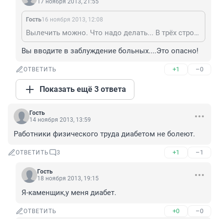
17 ноября 2013, 21:55
Гость
16 ноября 2013, 12:08
Вылечить можно. Что надо делать... В трёх строках сложно описАть. Есть современные иммунноМОДУЛЯТОРЫ (не путать со стимуляторами), которые отлично избавляют от аутоиммунных заболеваний (т.е. когда организм сам себе проблемы создаёт). Практики восточные по работе с энергией, которая есть в человеке, работа с сознанием. Естественно, корректирование питания тоже должно быть. Такими методами даже от онкологии можно отбиться, проверено неоднократно. Более того, на эти препараты есть рекомендации МЗ. Эти рекомендации, в свою очередь, были составлены по результатам 5-летних положительных испытаний в ведущих клиниках и мед.институтах страны. Нет ни одного случая осложнения или отсутствия эффекта. Но основная часть медиков по-прежнему не желает ничего знать. Никому Ваше здоровье не нужно, кроме Вас самих. Это аксиома. Странно, почему люди не хотят этого понимать. Поэтому "спасение утопающих -..." по-прежнему актуально.
Вы вводите в заблуждение больных....Это опасно!
+1
–0
ОТВЕТИТЬ
Показать ещё 3 ответа
Гость
14 ноября 2013, 13:59
Работники физического труда диабетом не болеют.
+1
–1
ОТВЕТИТЬ
3
Гость
18 ноября 2013, 19:15
Я-каменщик,у меня диабет.
+0
–0
ОТВЕТИТЬ