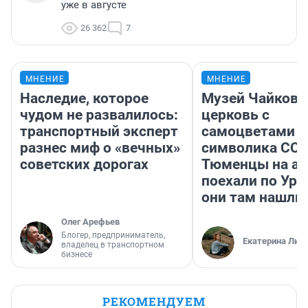
уже в августе
26 362
7
МНЕНИЕ
МНЕНИЕ
Наследие, которое
Музей Чайковс
чудом не развалилось:
церковь с
транспортный эксперт
самоцветами и
разнес миф о «вечных»
символика ССС
советских дорогах
Тюменцы на ав
поехали по Ура
они там нашли
Олег Арефьев
Блогер, предприниматель,
Екатерина Лит
владелец в транспортном
бизнесе
РЕКОМЕНДУЕМ