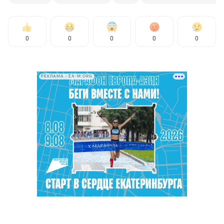
0
0
0
0
0
РЕКЛАМА • EA-M.ORG