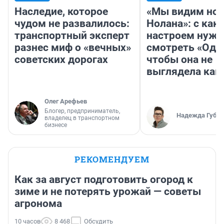
Наследие, которое
«Мы видим нов
чудом не развалилось:
Нолана»: с как
транспортный эксперт
настроем нужн
разнес миф о «вечных»
смотреть «Оди
советских дорогах
чтобы она не
выглядела как
Олег Арефьев
Блогер, предприниматель,
Надежда Губар
владелец в транспортном
бизнесе
РЕКОМЕНДУЕМ
Как за август подготовить огород к
зиме и не потерять урожай — советы
агронома
10 часов
8 468
Обсудить